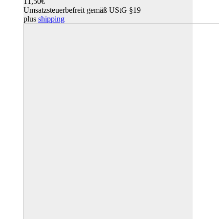
11,50
€
Umsatzsteuerbefreit gemäß UStG §19
plus
shipping