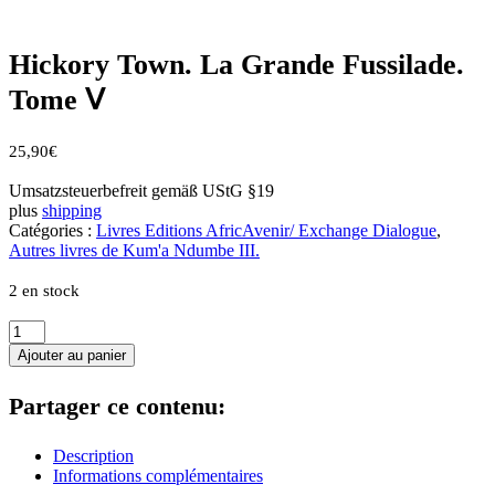
Hickory Town. La Grande Fussilade.
Tome Ⅴ
25,90
€
Umsatzsteuerbefreit gemäß UStG §19
plus
shipping
Catégories :
Livres Editions AfricAvenir/ Exchange Dialogue
,
Autres livres de Kum'a Ndumbe III.
2 en stock
quantité
de
Ajouter au panier
Hickory
Town.
Partager ce contenu:
La
Grande
Fussilade.
Description
Tome
Informations complémentaires
Ⅴ