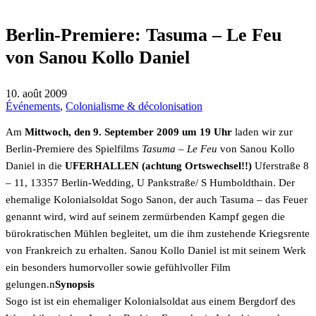
Berlin-Premiere: Tasuma – Le Feu
von Sanou Kollo Daniel
10. août 2009
Événements
,
Colonialisme & décolonisation
Am
Mittwoch, den 9. September 2009 um 19 Uhr
laden wir zur
Berlin-Premiere des Spielfilms
Tasuma – Le Feu
von Sanou Kollo
Daniel in die
UFERHALLEN (achtung Ortswechsel!!)
Uferstraße 8
– 11, 13357 Berlin-Wedding, U Pankstraße/ S Humboldthain. Der
ehemalige Kolonialsoldat Sogo Sanon, der auch Tasuma – das Feuer
genannt wird, wird auf seinem zermürbenden Kampf gegen die
bürokratischen Mühlen begleitet, um die ihm zustehende Kriegsrente
von Frankreich zu erhalten. Sanou Kollo Daniel ist mit seinem Werk
ein besonders humorvoller sowie gefühlvoller Film
gelungen.n
Synopsis
Sogo ist ist ein ehemaliger Kolonialsoldat aus einem Bergdorf des