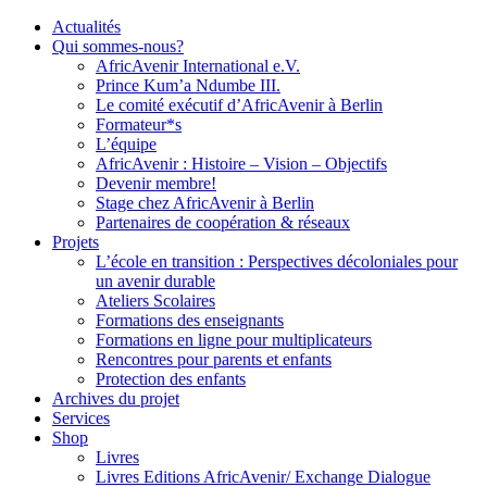
Actualités
Qui sommes-nous?
AfricAvenir International e.V.
Prince Kum’a Ndumbe III.
Le comité exécutif d’AfricAvenir à Berlin
Formateur*s
L’équipe
AfricAvenir : Histoire – Vision – Objectifs
Devenir membre!
Stage chez AfricAvenir à Berlin
Partenaires de coopération & réseaux
Projets
L’école en transition : Perspectives décoloniales pour
un avenir durable
Ateliers Scolaires
Formations des enseignants
Formations en ligne pour multiplicateurs
Rencontres pour parents et enfants
Protection des enfants
Archives du projet
Services
Shop
Livres
Livres Editions AfricAvenir/ Exchange Dialogue