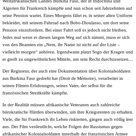
Westafrikanischen Landes Burkina Faso, der in Indochina und
Algerien für Frankreich kämpfte und nun schon seit Jahrzehnten auf
seine Pension wartet. Eines Morgens fährt er, in seiner alten Uniform
bekleidet, mit seinem Fahrrad nach Bobo-Dioulasso, um dort seine
Pension einzufordern. Bei einer Fahrt soll es jedoch nicht bleiben.
Jedes mal wenn er diesen langen Weg auf sich nimmt, muss er sich
von den Beamten ein „Nein, ihr Name ist nicht auf der Liste –
vielleicht morgen“ anhören. Irgendwann platzt Sogo der Kragen und
er greift zu ungewöhnlichen Mitteln, um sein Recht durchzusetzen…
Der Regisseur, der auch eine Dokumentation über Kolonialsoldaten
aus Burkina Faso gedreht hat (Droit de Mémoire), verarbeitet in
seinen Filmen Erfahrungen, seines Vater, der selbst für die
französischen Streitkräfte kämpfte.
In der Realität müssen afrikanische Veteranen auch zahlreiche
bürokratische Hürden überwinden, um ihre Kriegsrenten zu erhalten.
Viele, die für Frankreich ihr Leben riskierten, gingen auch völlig leer
aus. Der Film verdeutlicht, welche Folgen der Rassismus gegen
afrikanischer Kolonialsoldaten innerhalb der französischen Armee