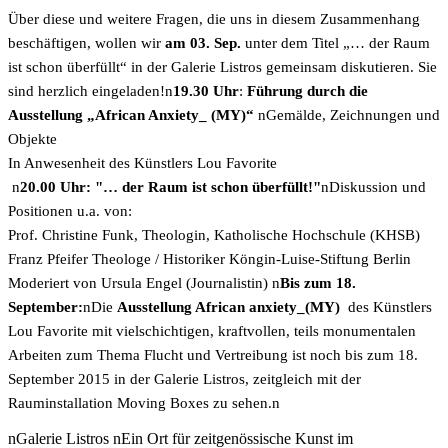
Über diese und weitere Fragen, die uns in diesem Zusammenhang
beschäftigen, wollen wir
am 03. Sep.
unter dem Titel „… der Raum
ist schon überfüllt“ in der Galerie Listros gemeinsam diskutieren. Sie
sind herzlich eingeladen!n
19.30
Uhr
:
Führung durch die
Ausstellung „African Anxiety_ (MY)“
nGemälde, Zeichnungen und
Objekte
In Anwesenheit des Künstlers Lou Favorite
n
20.00 Uhr: "… der Raum ist schon überfüllt!"
nDiskussion und
Positionen u.a. von:
Prof. Christine Funk, Theologin, Katholische Hochschule (KHSB)
Franz Pfeifer Theologe / Historiker Köngin-Luise-Stiftung Berlin
Moderiert von Ursula Engel (Journalistin) n
Bis zum 18.
September:
nDie
Ausstellung African anxiety_(MY)
des Künstlers
Lou Favorite mit vielschichtigen, kraftvollen, teils monumentalen
Arbeiten zum Thema Flucht und Vertreibung ist noch bis zum 18.
September 2015 in der Galerie Listros, zeitgleich mit der
Rauminstallation Moving Boxes zu sehen.n
nGalerie Listros nEin Ort für zeitgenössische Kunst im