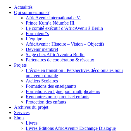
Actualités
Qui sommes-nous?
AfricAvenir International e.V.
Prince Kum’a Ndumbe III.
Le comité exécutif d’AfricAvenir à Berlin
Formateur*s
L’équipe
AfricAvenir : Histoire – Vision – Objectifs
Devenir membre!
Stage chez AfricAvenir à Berlin
Partenaires de coopération & réseaux
Projets
L’école en transition : Perspectives décoloniales pour
un avenir durable
Ateliers Scolaires
Formations des enseignants
Formations en ligne pour multiplicateurs
Rencontres pour parents et enfants
Protection des enfants
Archives du projet
Services
Shop
Livres
Livres Editions AfricAvenir/ Exchange Dialogue