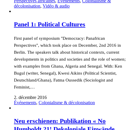
Perspectives africaines
,
Événements
,
Colonialisme &
décolonisation
,
Vidéo & audio
Panel 1: Political Cultures
First panel of symposium "Democracy: Panafrican
Perspectives", which took place on December, 2nd 2016 in
Berlin. The speakers talk about historical contexts, current
developments in politics and societies and the role of women;
with examples from Ghana, Algeria and Senegal. With: Ken
Bugul (writer, Senegal), Kwesi Aikins (Political Scientist,
Deutschland/Ghana), Fatma Oussedik (Sociologist and
Feminist,…
2. décembre 2016
Événements
,
Colonialisme & décolonisation
Neu erschienen: Publikation « No
Humboldt 21! Dekoloniale Einwände