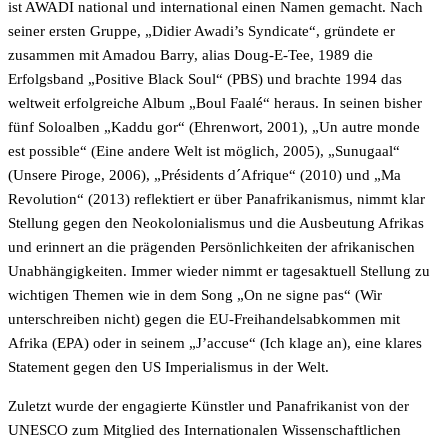
ist AWADI national und international einen Namen gemacht. Nach
seiner ersten Gruppe, „Didier Awadi’s Syndicate“, gründete er
zusammen mit Amadou Barry, alias Doug-E-Tee, 1989 die
Erfolgsband „Positive Black Soul“ (PBS) und brachte 1994 das
weltweit erfolgreiche Album „Boul Faalé“ heraus. In seinen bisher
fünf Soloalben „Kaddu gor“ (Ehrenwort, 2001), „Un autre monde
est possible“ (Eine andere Welt ist möglich, 2005), „Sunugaal“
(Unsere Piroge, 2006), „Présidents d´Afrique“ (2010) und „Ma
Revolution“ (2013) reflektiert er über Panafrikanismus, nimmt klar
Stellung gegen den Neokolonialismus und die Ausbeutung Afrikas
und erinnert an die prägenden Persönlichkeiten der afrikanischen
Unabhängigkeiten. Immer wieder nimmt er tagesaktuell Stellung zu
wichtigen Themen wie in dem Song „On ne signe pas“ (Wir
unterschreiben nicht) gegen die EU-Freihandelsabkommen mit
Afrika (EPA) oder in seinem „J’accuse“ (Ich klage an), eine klares
Statement gegen den US Imperialismus in der Welt.
Zuletzt wurde der engagierte Künstler und Panafrikanist von der
UNESCO zum Mitglied des Internationalen Wissenschaftlichen