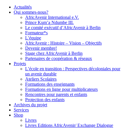
Actualités
Qui sommes-nous?
AfricAvenir International e.V.
Prince Kum’a Ndumbe III.
Le comité exécutif d’AfricAvenir à Berlin
Formateur*s
L’équipe
AfricAvenir : Histoire – Vision – Objectifs
Devenir membre!
Stage chez AfricAvenir à Berlin
Partenaires de coopération & réseaux
Projets
L’école en transition : Perspectives décoloniales pour
un avenir durable
Ateliers Scolaires
Formations des enseignants
Formations en ligne pour multiplicateurs
Rencontres pour parents et enfants
Protection des enfants
Archives du projet
Services
Shop
Livres
Livres Editions AfricAvenir/ Exchange Dialogue