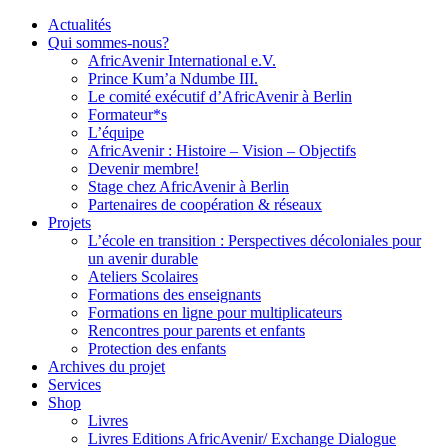
Actualités
Qui sommes-nous?
AfricAvenir International e.V.
Prince Kum’a Ndumbe III.
Le comité exécutif d’AfricAvenir à Berlin
Formateur*s
L’équipe
AfricAvenir : Histoire – Vision – Objectifs
Devenir membre!
Stage chez AfricAvenir à Berlin
Partenaires de coopération & réseaux
Projets
L’école en transition : Perspectives décoloniales pour
un avenir durable
Ateliers Scolaires
Formations des enseignants
Formations en ligne pour multiplicateurs
Rencontres pour parents et enfants
Protection des enfants
Archives du projet
Services
Shop
Livres
Livres Editions AfricAvenir/ Exchange Dialogue