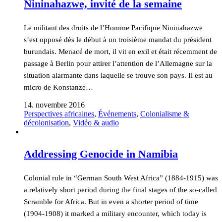
Nininahazwe, invité de la semaine
Le militant des droits de l’Homme Pacifique Nininahazwe
s’est opposé dès le début à un troisième mandat du président
burundais. Menacé de mort, il vit en exil et était récemment de
passage à Berlin pour attirer l’attention de l’Allemagne sur la
situation alarmante dans laquelle se trouve son pays. Il est au
micro de Konstanze…
14. novembre 2016
Perspectives africaines
,
Événements
,
Colonialisme &
décolonisation
,
Vidéo & audio
Addressing Genocide in Namibia
Colonial rule in “German South West Africa” (1884-1915) was
a relatively short period during the final stages of the so-called
Scramble for Africa. But in even a shorter period of time
(1904-1908) it marked a military encounter, which today is