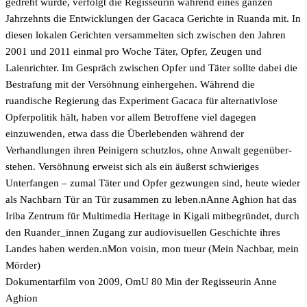
gedreht wurde, verfolgt die Regisseurin während eines ganzen
Jahrzehnts die Entwicklungen der Gacaca Gerichte in Ruanda mit. In
diesen lokalen Gerichten versammelten sich zwischen den Jahren
2001 und 2011 einmal pro Woche Täter, Opfer, Zeugen und
Laienrichter. Im Gespräch zwischen Opfer und Täter sollte dabei die
Bestrafung mit der Versöhnung einhergehen. Während die
ruandische Regierung das Experiment Gacaca für alternativlose
Opferpolitik hält, haben vor allem Betroffene viel dagegen
einzuwenden, etwa dass die Überlebenden während der
Verhandlungen ihren Peinigern schutzlos, ohne Anwalt gegenüber-
stehen. Versöhnung erweist sich als ein äußerst schwieriges
Unterfangen – zumal Täter und Opfer gezwungen sind, heute wieder
als Nachbarn Tür an Tür zusammen zu leben.nAnne Aghion hat das
Iriba Zentrum für Multimedia Heritage in Kigali mitbegründet, durch
den Ruander_innen Zugang zur audiovisuellen Geschichte ihres
Landes haben werden.nMon voisin, mon tueur (Mein Nachbar, mein
Mörder)
Dokumentarfilm von 2009, OmU 80 Min der Regisseurin Anne
Aghion