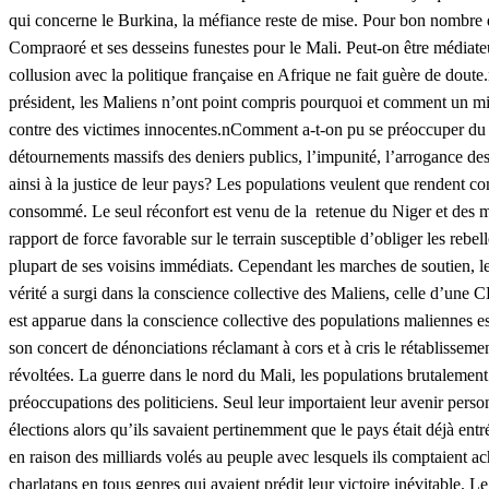
qui concerne le Burkina, la méfiance reste de mise. Pour bon nombre des
Compraoré et ses desseins funestes pour le Mali. Peut-on être médiate
collusion avec la politique française en Afrique ne fait guère de do
président, les Maliens n’ont point compris pourquoi et comment un mini
contre des victimes innocentes.nComment a-t-on pu se préoccuper du seu
détournements massifs des deniers publics, l’impunité, l’arrogance des
ainsi à la justice de leur pays? Les populations veulent que rendent co
consommé. Le seul réconfort est venu de la retenue du Niger et des man
rapport de force favorable sur le terrain susceptible d’obliger les rebe
plupart de ses voisins immédiats. Cependant les marches de soutien,
vérité a surgi dans la conscience collective des Maliens, celle d’une 
est apparue dans la conscience collective des populations maliennes es
son concert de dénonciations réclamant à cors et à cris le rétablissem
révoltées. La guerre dans le nord du Mali, les populations brutalement je
préoccupations des politiciens. Seul leur importaient leur avenir person
élections alors qu’ils savaient pertinemment que le pays était déjà ent
en raison des milliards volés au peuple avec lesquels ils comptaient ach
charlatans en tous genres qui avaient prédit leur victoire inévitable. Le