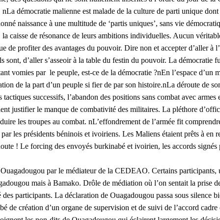
 ! nLa démocratie malienne est malade de la culture de parti unique don
 donné naissance à une multitude de ‘partis uniques’, sans vie démocratiq
es, la caisse de résonance de leurs ambitions individuelles. Aucun véri
vue de profiter des avantages du pouvoir. Dire non et accepter d’aller à 
sont, d’aller s’asseoir à la table du festin du pouvoir. La démocratie fu
autant vomies par le peuple, est-ce de la démocratie ?nEn l’espace d’un mo
ion de la part d’un peuple si fier de par son histoire.nLa déroute de son
its tactiques successifs, l’abandon des positions sans combat avec armes
t justifier le manque de combativité des militaires. La pléthore d’officie
onduire les troupes au combat. nL’effondrement de l’armée fit comprendre
 les présidents béninois et ivoiriens. Les Maliens étaient prêts à en rel
te ! Le forcing des envoyés burkinabé et ivoirien, les accords signés pa
 à Ouagadougou par le médiateur de la CEDEAO. Certains participants, u
Ouagadougou mais à Bamako. Drôle de médiation où l’on sentait la prise
rité des participants. La déclaration de Ouagadougou passa sous silence
bé de création d’un organe de supervision et de suivi de l’accord cadre
 témoignent les non-dits de Ouagadougou qui éclairent largement les déc