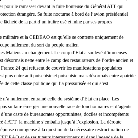
ser pour le ramasser devant la fuite honteuse du Général ATT qui
rotection étrangère. Sa fuite nocturne à bord de l’avion présidentiel
e lâcheté de la part d’un traitre usé et miné par ses propres
nte militaire et la CEDEAO est qu’elle se contente uniquement de
éoccupe nullement du sort du peuple malien
 des Maliens au changement. Le coup d’Etat a soulevé d’immenses
est désormais nette entre le camp des restaurateurs de l’ordre ancien et
rance 24 qui refusent de couvrir les manifestations populaires
st plus entre anti putschiste et putschiste mais désormais entre apatride
e cette classe politique qui l’a pressurisée et qui s’est
é n’a nullement entrainé celle du système d’Etat en place. Les
pas su faire émerger une nouvelle race de fonctionnaires et d’agents
e d’une caste de bureaucrates opportunistes, dociles et incompétents
onaré à ATT la machine s’emballa jusqu’à l’explosion. La déroute
réponse courageuse à la question de la nécessaire restructuration de
la CEDEAO et de ses tuteurs internationaux ni dans l’agenda de la