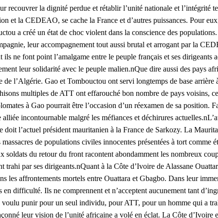
ur recouvrer la dignité perdue et rétablir l’unité nationale et l’intégrité t
ion et la CEDEAO, se cache la France et d’autres puissances. Pour eux, 
ctou a créé un état de choc violent dans la conscience des populations. 
mpagnie, leur accompagnement tout aussi brutal et arrogant par la CED
ils ne font point l’amalgame entre le peuple français et ses dirigeants
ment leur solidarité avec le peuple malien.nQue dire aussi des pays a
 de l’Algérie. Gao et Tombouctou ont servi longtemps de base arrière à 
ahisons multiples de ATT ont effarouché bon nombre de pays voisins, cela
plomates à Gao pourrait être l’occasion d’un réexamen de sa position. Fac
e alliée incontournable malgré les méfiances et déchirures actuelles.nL’at
que doit l’actuel président mauritanien à la France de Sarkozy. La Mauri
es massacres de populations civiles innocentes présentées à tort comme é
ux soldats du retour du front racontent abondamment les nombreux coups 
tant trahi par ses dirigeants.nQuant à la Côte d’Ivoire de Alassane Ouatt
ns les affrontements mortels entre Ouattara et Gbagbo. Dans leur immense 
ns en difficulté. Ils ne comprennent et n’acceptent aucunement tant d’ing
oulu punir pour un seul individu, pour ATT, pour un homme qui a trah
 façonné leur vision de l’unité africaine a volé en éclat. La Côte d’Ivoi