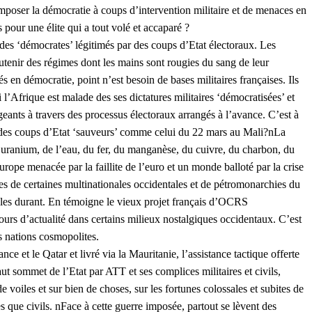
mposer la démocratie à coups d’intervention militaire et de menaces en
 pour une élite qui a tout volé et accaparé ?
des ‘démocrates’ légitimés par des coups d’Etat électoraux. Les
soutenir des régimes dont les mains sont rougies du sang de leur
en démocratie, point n’est besoin de bases militaires françaises. Ils
i l’Afrique est malade des ses dictatures militaires ‘démocratisées’ et
igeants à travers des processus électoraux arrangés à l’avance. C’est à
re à des coups d’Etat ‘sauveurs’ comme celui du 22 mars au Mali?nLa
l’uranium, de l’eau, du fer, du manganèse, du cuivre, du charbon, du
rope menacée par la faillite de l’euro et un monde balloté par la crise
ées de certaines multinationales occidentales et de pétromonarchies du
ècles durant. En témoigne le vieux projet français d’OCRS
urs d’actualité dans certains milieux nostalgiques occidentaux. C’est
es nations cosmopolites.
nce et le Qatar et livré via la Mauritanie, l’assistance tactique offerte
aut sommet de l’Etat par ATT et ses complices militaires et civils,
 voiles et sur bien de choses, sur les fortunes colossales et subites de
res que civils. nFace à cette guerre imposée, partout se lèvent des