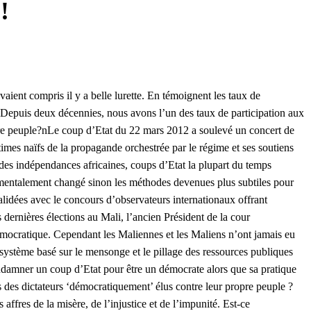
!
aient compris il y a belle lurette. En témoignent les taux de
. Depuis deux décennies, nous avons l’un des taux de participation aux
opre peuple?nLe coup d’Etat du 22 mars 2012 a soulevé un concert de
imes naïfs de la propagande orchestrée par le régime et ses soutiens
 des indépendances africaines, coups d’Etat la plupart du temps
damentalement changé sinon les méthodes devenues plus subtiles pour
alidées avec le concours d’observateurs internationaux offrant
dernières élections au Mali, l’ancien Président de la cour
l démocratique. Cependant les Maliennes et les Maliens n’ont jamais eu
 système basé sur le mensonge et le pillage des ressources publiques
ndamner un coup d’Etat pour être un démocrate alors que sa pratique
s des dictateurs ‘démocratiquement’ élus contre leur propre peuple ?
fres de la misère, de l’injustice et de l’impunité. Est-ce