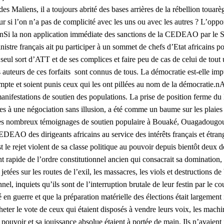
 Maliens, il a toujours abrité des bases arrières de la rébellion touarè
ur si l’on n’a pas de complicité avec les uns ou avec les autres ? L’op
ute.nSi la non application immédiate des sanctions de la CEDEAO par le 
stre français ait pu participer à un sommet de chefs d’Etat africains p
l sort d’ATT et de ses complices et faire peu de cas de celui de tout u
 auteurs de ces forfaits sont connus de tous. La démocratie est-elle im
mpte et soient punis ceux qui les ont pillées au nom de la démocratie.nA
ifestations de soutien des populations. La prise de position ferme du N
lles à une négociation sans illusion, a été comme un baume sur les plaies 
 les nombreux témoignages de soutien populaire à Bouaké, Ouagadougou
CEDEAO des dirigeants africains au service des intérêts français et étr
t le rejet violent de sa classe politique au pouvoir depuis bientôt deux 
ent rapide de l’ordre constitutionnel ancien qui consacrait sa domination
tées sur les routes de l’exil, les massacres, les viols et destructions de
nel, inquiets qu’ils sont de l’interruption brutale de leur festin par le 
ré en guerre et que la préparation matérielle des élections était largemen
eter le vote de ceux qui étaient disposés à vendre leurs voix, les machin
 pouvoir et sa jouissance absolue étaient à portée de main. Ils n’avaient j