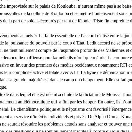
arche improvisée sur le palais de Koulouba, n’eurent même pas à se bais
et broussailles de la colline de Koulouba et se mettre honteusement sous p
s de la part de soldats écœurés par tant de félonie. Triste fin empreinte d
ènements actuels ?nLa faille essentielle de l’accord réalisé entre la ju
ée de la jouissance du pouvoir par le coup d’Etat. Ledit accord ne se pr
 ne tient nullement compte de l’aspiration profonde des Maliennes et
’une démocratie maffieuse pour laquelle ils n’ont que mépris. La coupure 
sive en faveur des premiers des medias occidentaux notamment RFI et F
ans leur complicité active et totale avec ATT. La ligne de démarcation n’e
ns sa grande majorité est dans le camp du changement. Elle est fatiguée d
ique.
exte dans lequel elle est née.nLa chute de la dictature de Moussa Traor
lement antidémocratique qui a fini par les happer. En outre, ils n’ont 
énéral. Le clientélisme politique et le népotisme ont favorisé l’émergenc
usivement au service d’intérêts individuels et privés. De Alpha Oumar K
n ne saurait résoudre les problèmes actuels sans analyser et trouver une 
nne, des questions qui ne sont nullement inscrites à l’ordre du jour de 