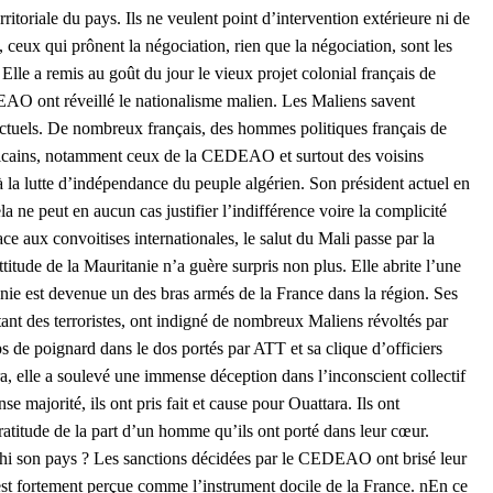
erritoriale du pays. Ils ne veulent point d’intervention extérieure ni de
ceux qui prônent la négociation, rien que la négociation, sont les
Elle a remis au goût du jour le vieux projet colonial français de
EAO ont réveillé le nationalisme malien. Les Maliens savent
 actuels. De nombreux français, des hommes politiques français de
fricains, notamment ceux de la CEDEAO et surtout des voisins
la lutte d’indépendance du peuple algérien. Son président actuel en
 ne peut en aucun cas justifier l’indifférence voire la complicité
e aux convoitises internationales, le salut du Mali passe par la
titude de la Mauritanie n’a guère surpris non plus. Elle abrite l’une
tanie est devenue un des bras armés de la France dans la région. Ses
tant des terroristes, ont indigné de nombreux Maliens révoltés par
de poignard dans le dos portés par ATT et sa clique d’officiers
ara, elle a soulevé une immense déception dans l’inconscient collectif
majorité, ils ont pris fait et cause pour Ouattara. Ils ont
ratitude de la part d’un homme qu’ils ont porté dans leur cœur.
i son pays ? Les sanctions décidées par le CEDEAO ont brisé leur
re est fortement perçue comme l’instrument docile de la France. nEn ce