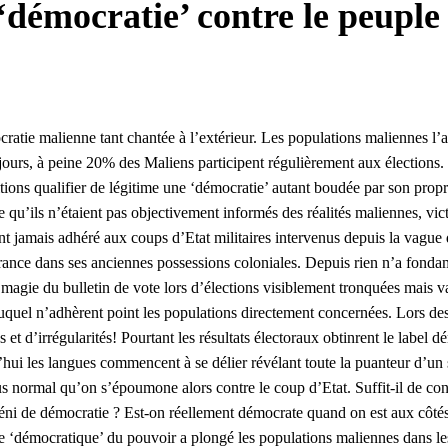
‘démocratie’ contre le peuple 
atie malienne tant chantée à l’extérieur. Les populations maliennes l’av
 jours, à peine 20% des Maliens participent régulièrement aux élections
itions qualifier de légitime une ‘démocratie’ autant boudée par son pr
u’ils n’étaient pas objectivement informés des réalités maliennes, vict
nt jamais adhéré aux coups d’Etat militaires intervenus depuis la vague
 France dans ses anciennes possessions coloniales. Depuis rien n’a fon
a magie du bulletin de vote lors d’élections visiblement tronquées mais v
uquel n’adhèrent point les populations directement concernées. Lors des 
s et d’irrégularités! Pourtant les résultats électoraux obtinrent le labe
rd’hui les langues commencent à se délier révélant toute la puanteur d’un
us normal qu’on s’époumone alors contre le coup d’Etat. Suffit-il de co
 déni de démocratie ? Est-on réellement démocrate quand on est aux côté
‘démocratique’ du pouvoir a plongé les populations maliennes dans les af