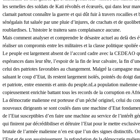
les semelles des soldats de Kati révoltés et écœurés, qui dans leur m
clamait partout connaître la guerre et qui dût fuir à travers rocailles 
sénégalais fut saluée par une pluie d’injures, de crachats et de quolibet
roublardises. L’histoire le traitera sans complaisance aucune.
Mais comment analyser et comprendre le désastre actuel au delà des év
réaliser un compromis entre les militaires et la classe politique spoli
Le peuple est largement absent de l’accord cadre avec la CEDEAO qui
espérances dans leur tête, l’espoir de la fin de leur calvaire, la fin d
celui des patriotes favorables au changement. Malgré la campagne mas
saluant le coup d’Etat, ils restent largement isolés, pointés du doigt d
et patriote, entre ennemis et amis du peuple.nLa population malienne da
copieusement enrichie battant tous les records de la corruption en Afr
La démocratie malienne est porteuse d’un péché originel, celui du cont
nouveaux dirigeants se sont coulés dans une machine d’Etat fondamenta
de l’Etat susceptibles d’en faire une machine au service de l’intérêt g
qui finirent par décrédibiliser et détruire l’Etat pour le mettre excl
brutale de l’armée malienne n’en est que l’un des signes distinctifs. O
l’Etat et de son assainissement, la refondation de la démocratie malie