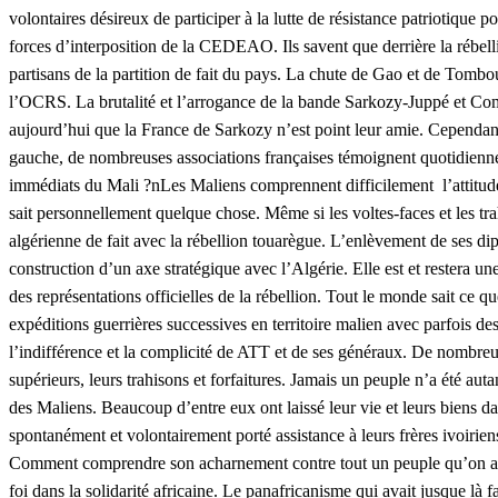
volontaires désireux de participer à la lutte de résistance patriotique po
forces d’interposition de la CEDEAO. Ils savent que derrière la rébell
partisans de la partition de fait du pays. La chute de Gao et de Tombou
l’OCRS. La brutalité et l’arrogance de la bande Sarkozy-Juppé et Co
aujourd’hui que la France de Sarkozy n’est point leur amie. Cependant 
gauche, de nombreuses associations françaises témoignent quotidienne
immédiats du Mali ?nLes Maliens comprennent difficilement l’attitude
sait personnellement quelque chose. Même si les voltes-faces et les tr
algérienne de fait avec la rébellion touarègue. L’enlèvement de ses di
construction d’un axe stratégique avec l’Algérie. Elle est et restera un
des représentations officielles de la rébellion. Tout le monde sait ce 
expéditions guerrières successives en territoire malien avec parfois d
l’indifférence et la complicité de ATT et de ses généraux. De nombre
supérieurs, leurs trahisons et forfaitures. Jamais un peuple n’a été au
des Maliens. Beaucoup d’entre eux ont laissé leur vie et leurs biens da
spontanément et volontairement porté assistance à leurs frères ivoirie
Comment comprendre son acharnement contre tout un peuple qu’on a v
foi dans la solidarité africaine. Le panafricanisme qui avait jusque là