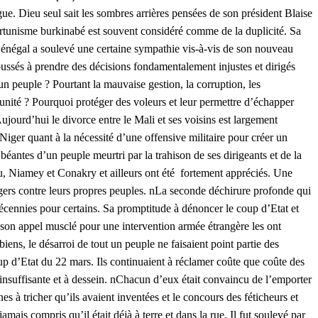
gue. Dieu seul sait les sombres arrières pensées de son président Blaise
portunisme burkinabé est souvent considéré comme de la duplicité. Sa
Sénégal a soulevé une certaine sympathie vis-à-vis de son nouveau
oussés à prendre des décisions fondamentalement injustes et dirigés
n peuple ? Pourtant la mauvaise gestion, la corruption, les
punité ? Pourquoi protéger des voleurs et leur permettre d’échapper
ujourd’hui le divorce entre le Mali et ses voisins est largement
iger quant à la nécessité d’une offensive militaire pour créer un
béantes d’un peuple meurtri par la trahison de ses dirigeants et de la
, Niamey et Conakry et ailleurs ont été fortement appréciés. Une
angers contre leurs propres peuples. nLa seconde déchirure profonde qui
décennies pour certains. Sa promptitude à dénoncer le coup d’Etat et
, son appel musclé pour une intervention armée étrangère les ont
 biens, le désarroi de tout un peuple ne faisaient point partie des
coup d’Etat du 22 mars. Ils continuaient à réclamer coûte que coûte des
t insuffisante et à dessein. nChacun d’eux était convaincu de l’emporter
es à tricher qu’ils avaient inventées et le concours des féticheurs et
amais compris qu’il était déjà à terre et dans la rue. Il fut soulevé par