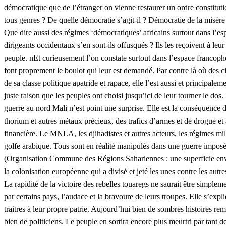
démocratique que de l’étranger on vienne restaurer un ordre constitut
tous genres ? De quelle démocratie s’agit-il ? Démocratie de la misère 
Que dire aussi des régimes ‘démocratiques’ africains surtout dans l’e
dirigeants occidentaux s’en sont-ils offusqués ? Ils les reçoivent à leu
peuple. nEt curieusement l’on constate surtout dans l’espace francopho
font proprement le boulot qui leur est demandé. Par contre là où des civ
de sa classe politique apatride et rapace, elle l’est aussi et principal
juste raison que les peuples ont choisi jusqu’ici de leur tourner le do
guerre au nord Mali n’est point une surprise. Elle est la conséquence 
thorium et autres métaux précieux, des trafics d’armes et de drogue et 
financière. Le MNLA, les djihadistes et autres acteurs, les régimes mi
golfe arabique. Tous sont en réalité manipulés dans une guerre imposé
(Organisation Commune des Régions Sahariennes : une superficie enviro
la colonisation européenne qui a divisé et jeté les unes contre les aut
La rapidité de la victoire des rebelles touaregs ne saurait être simplemen
par certains pays, l’audace et la bravoure de leurs troupes. Elle s’expl
traitres à leur propre patrie. Aujourd’hui bien de sombres histoires rem
bien de politiciens. Le peuple en sortira encore plus meurtri par tant de