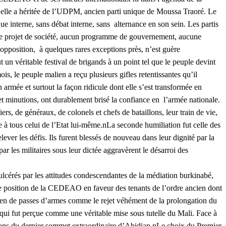
t elle a héritée de l’UDPM, ancien parti unique de Moussa Traoré. Le
ue interne, sans débat interne, sans alternance en son sein. Les partis
table projet de société, aucun programme de gouvernement, aucune
l’opposition, à quelques rares exceptions près, n’est guère
t un véritable festival de brigands à un point tel que le peuple devint
is, le peuple malien a reçu plusieurs gifles retentissantes qu’il
 armée et surtout la façon ridicule dont elle s’est transformée en
 et minutions, ont durablement brisé la confiance en l’armée nationale.
rs, de généraux, de colonels et chefs de bataillons, leur train de vie,
 à tous celui de l’Etat lui-même.nLa seconde humiliation fut celle des
ever les défis. Ils furent blessés de nouveau dans leur dignité par la
r les militaires sous leur dictée aggravèrent le désarroi des
lcérés par les attitudes condescendantes de la médiation burkinabé,
 de position de la CEDEAO en faveur des tenants de l’ordre ancien dont
 bien de passes d’armes comme le rejet véhément de la prolongation du
 qui fut perçue comme une véritable mise sous tutelle du Mali. Face à
isions du dernier sommet extraordinaire d’Abidjan.nLe choix du Premier