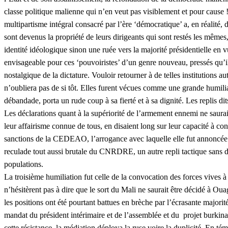
classe politique malienne qui n’en veut pas visiblement et pour cause
multipartisme intégral consacré par l’ère ‘démocratique’ a, en réalité,
sont devenus la propriété de leurs dirigeants qui sont restés les mêm
identité idéologique sinon une ruée vers la majorité présidentielle en 
envisageable pour ces ‘pouvoiristes’ d’un genre nouveau, pressés qu’ils 
nostalgique de la dictature. Vouloir retourner à de telles institutions 
n’oubliera pas de si tôt. Elles furent vécues comme une grande humiliat
débandade, porta un rude coup à sa fierté et à sa dignité. Les replis d
Les déclarations quant à la supériorité de l’armement ennemi ne sauraien
leur affairisme connue de tous, en disaient long sur leur capacité à c
sanctions de la CEDEAO, l’arrogance avec laquelle elle fut annoncée par
reculade tout aussi brutale du CNRDRE, un autre repli tactique sans dou
populations.
La troisième humiliation fut celle de la convocation des forces vives
n’hésitèrent pas à dire que le sort du Mali ne saurait être décidé à 
les positions ont été pourtant battues en brèche par l’écrasante majo
mandat du président intérimaire et de l’assemblée et du projet burkina
cette résistance, la médiation déploya la ruse voire la duplicité. En