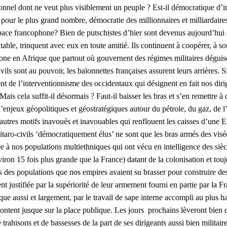
ionnel dont ne veut plus visiblement un peuple ? Est-il démocratique d’i
pour le plus grand nombre, démocratie des millionnaires et milliardaires
space francophone? Bien de putschistes d’hier sont devenus aujourd’hui 
r table, trinquent avec eux en toute amitié. Ils continuent à coopérer, à 
ne en Afrique que partout où gouvernent des régimes militaires déguisés 
ils sont au pouvoir, les baïonnettes françaises assurent leurs arrières. S
ement de l’interventionnisme des occidentaux qui désignent en fait nos dir
s. Mais cela suffit-il désormais ? Faut-il baisser les bras et s’en remett
d’enjeux géopolitiques et géostratégiques autour du pétrole, du gaz, de 
autres motifs inavoués et inavouables qui renflouent les caisses d’une Eu
litaro-civils ‘démocratiquement élus’ ne sont que les bras armés des vis
e à nos populations multiethniques qui ont vécu en intelligence des si
n 15 fois plus grande que la France) datant de la colonisation et toujo
res des populations que nos empires avaient su brasser pour construire d
t justifiée par la supériorité de leur armement fourni en partie par la Fra
ique aussi et largement, par le travail de sape interne accompli au plus h
ontent jusque sur la place publique. Les jours prochains lèveront bien de
 trahisons et de bassesses de la part de ses dirigeants aussi bien militai