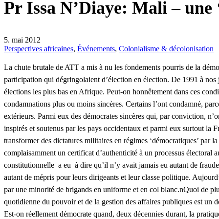
Pr Issa N’Diaye: Mali – une 
5. mai 2012
Perspectives africaines
,
Événements
,
Colonialisme & décolonisation
La chute brutale de ATT a mis à nu les fondements pourris de la démocr
participation qui dégringolaient d’élection en élection. De 1991 à nos
élections les plus bas en Afrique. Peut-on honnêtement dans ces cond
condamnations plus ou moins sincères. Certains l’ont condamné, parce q
extérieurs. Parmi eux des démocrates sincères qui, par conviction, n’o
inspirés et soutenus par les pays occidentaux et parmi eux surtout la
transformer des dictatures militaires en régimes ‘démocratiques’ par l
complaisamment un certificat d’authenticité à un processus électoral a
constitutionnelle a eu à dire qu’il n’y avait jamais eu autant de fraude
autant de mépris pour leurs dirigeants et leur classe politique. Aujou
par une minorité de brigands en uniforme et en col blanc.nQuoi de pl
quotidienne du pouvoir et de la gestion des affaires publiques est un
Est-on réellement démocrate quand, deux décennies durant, la pratique 