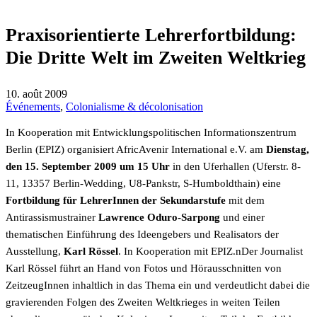
Praxisorientierte Lehrerfortbildung:
Die Dritte Welt im Zweiten Weltkrieg
10. août 2009
Événements
,
Colonialisme & décolonisation
In Kooperation mit Entwicklungspolitischen Informationszentrum
Berlin (EPIZ) organisiert AfricAvenir International e.V. am
Dienstag,
den 15. September 2009 um 15 Uhr
in den Uferhallen (Uferstr. 8-
11, 13357 Berlin-Wedding, U8-Pankstr, S-Humboldthain) eine
Fortbildung für LehrerInnen der Sekundarstufe
mit dem
Antirassismustrainer
Lawrence Oduro-Sarpong
und einer
thematischen Einführung des Ideengebers und Realisators der
Ausstellung,
Karl Rössel
. In Kooperation mit EPIZ.nDer Journalist
Karl Rössel führt an Hand von Fotos und Hörausschnitten von
ZeitzeugInnen inhaltlich in das Thema ein und verdeutlicht dabei die
gravierenden Folgen des Zweiten Weltkrieges in weiten Teilen