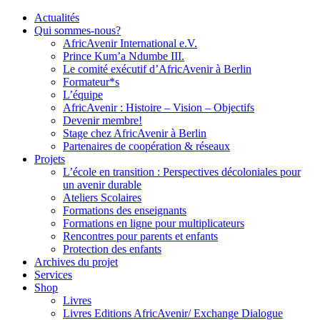
Actualités
Qui sommes-nous?
AfricAvenir International e.V.
Prince Kum’a Ndumbe III.
Le comité exécutif d’AfricAvenir à Berlin
Formateur*s
L’équipe
AfricAvenir : Histoire – Vision – Objectifs
Devenir membre!
Stage chez AfricAvenir à Berlin
Partenaires de coopération & réseaux
Projets
L’école en transition : Perspectives décoloniales pour
un avenir durable
Ateliers Scolaires
Formations des enseignants
Formations en ligne pour multiplicateurs
Rencontres pour parents et enfants
Protection des enfants
Archives du projet
Services
Shop
Livres
Livres Editions AfricAvenir/ Exchange Dialogue