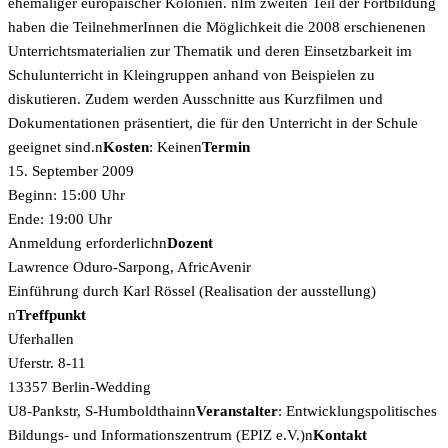
ehemaliger europäischer Kolonien. nIm zweiten Teil der Fortbildung
haben die TeilnehmerInnen die Möglichkeit die 2008 erschienenen
Unterrichtsmaterialien zur Thematik und deren Einsetzbarkeit im
Schulunterricht in Kleingruppen anhand von Beispielen zu
diskutieren. Zudem werden Ausschnitte aus Kurzfilmen und
Dokumentationen präsentiert, die für den Unterricht in der Schule
geeignet sind.n
Kosten
: Keinen
Termin
15. September 2009
Beginn: 15:00 Uhr
Ende: 19:00 Uhr
Anmeldung erforderlichn
Dozent
Lawrence Oduro-Sarpong, AfricAvenir
Einführung durch Karl Rössel (Realisation der ausstellung)
n
Treffpunkt
Uferhallen
Uferstr. 8-11
13357 Berlin-Wedding
U8-Pankstr, S-Humboldthainn
Veranstalter
: Entwicklungspolitisches
Bildungs- und Informationszentrum (EPIZ e.V.)n
Kontakt