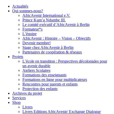
Actualités
Qui sommes-nous?
AfricAvenir International e.V.
Prince Kum’a Ndumbe III.
Le comité exécutif d’AfricAvenir à Berlin
Formateur*s
L’équipe
AfricAvenir : Histoire – Vision – Objectifs
Devenir membre!
Stage chez AfricAvenir à Berlin
Partenaires de coopération & réseaux
Projets
L’école en transition : Perspectives décoloniales pour
un avenir durable
Ateliers Scolaires
Formations des enseignants
Formations en ligne pour multiplicateurs
Rencontres pour parents et enfants
Protection des enfants
Archives du projet
Services
Shop
Livres
Livres Editions AfricAvenir/ Exchange Dialogue