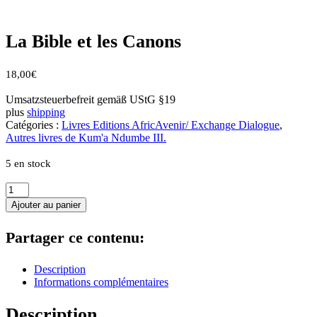
La Bible et les Canons
18,00
€
Umsatzsteuerbefreit gemäß UStG §19
plus
shipping
Catégories :
Livres Editions AfricAvenir/ Exchange Dialogue
,
Autres livres de Kum'a Ndumbe III.
5 en stock
quantité
de
Ajouter au panier
La
Bible
Partager ce contenu:
et
les
Canons
Description
Informations complémentaires
Description