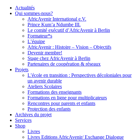
Actualités
Qui sommes-nous?
AfricAvenir International e.V.
Prince Kum’a Ndumbe III.
Le comité exécutif d’AfricAvenir à Berlin
Formateur*s
L’équipe
AfricAvenir : Histoire – Vision – Objectifs
Devenir membre!
Stage chez AfricAvenir à Berlin
Partenaires de coopération & réseaux
Projets
L’école en transition : Perspectives décoloniales pour
un avenir durable
Ateliers Scolaires
Formations des enseignants
Formations en ligne pour multiplicateurs
Rencontres pour parents et enfants
Protection des enfants
Archives du projet
Services
Shop
Livres
Livres Editions AfricAvenir/ Exchange Dialogue