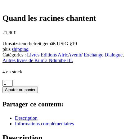
Quand les racines chantent
21,90
€
Umsatzsteuerbefreit gemäß UStG §19
plus
shipping
Catégories :
Livres Editions AfricAvenir/ Exchange Dialogue
,
Autres livres de Kum'a Ndumbe III.
4 en stock
quantité
de
Ajouter au panier
Quand
les
Partager ce contenu:
racines
chantent
Description
Informations complémentaires
Description