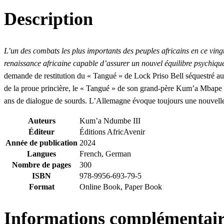
Culte
et
Description
d’Art
!
–
Reconstituons
L’un des combats les plus importants des peuples africains en ce vingt
notre
renaissance africaine capable d’assurer un nouvel équilibre psychique,
mémoire
collective
demande de restitution du « Tangué » de Lock Priso Bell séquestré a
africaine
de la proue princière, le « Tangué » de son grand-père Kum’a Mbape
!
ans de dialogue de sourds. L’Allemagne évoque toujours une nouvelle r
Auteurs
Kum’a Ndumbe III
Éditeur
Éditions AfricAvenir
Année de publication
2024
Langues
French, German
Nombre de pages
300
ISBN
978-9956-693-79-5
Format
Online Book, Paper Book
Informations complémentair