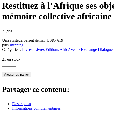
Restituez à l’Afrique ses obj
mémoire collective africaine 
21,95
€
Umsatzsteuerbefreit gemäß UStG §19
plus
shipping
Catégories :
Livres
,
Livres Editions AfricAvenir/ Exchange Dialogue
21 en stock
quantité
de
Ajouter au panier
Restituez
à
l’Afrique
Partager ce contenu:
ses
objets
de
Description
Pouvoir,
Informations complémentaires
de