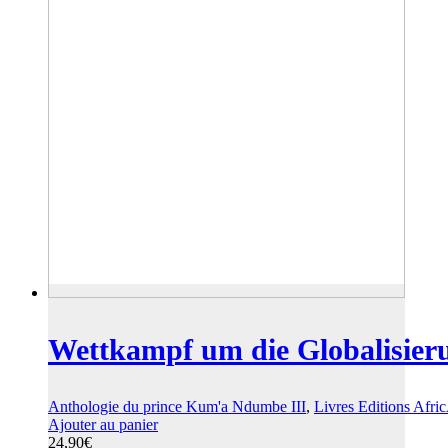
Wettkampf um die Globalisier
Anthologie du prince Kum'a Ndumbe III
,
Livres Editions Afri
Ajouter au panier
24,90
€