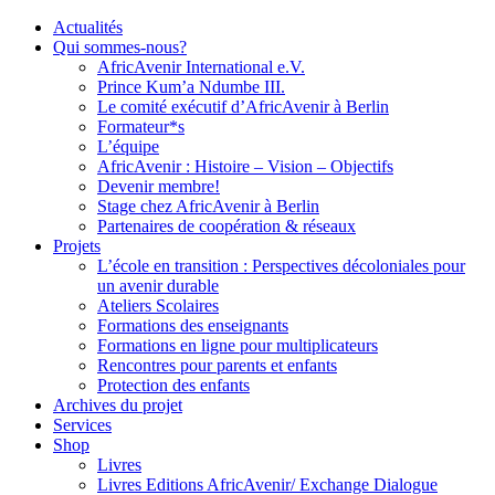
Actualités
Qui sommes-nous?
AfricAvenir International e.V.
Prince Kum’a Ndumbe III.
Le comité exécutif d’AfricAvenir à Berlin
Formateur*s
L’équipe
AfricAvenir : Histoire – Vision – Objectifs
Devenir membre!
Stage chez AfricAvenir à Berlin
Partenaires de coopération & réseaux
Projets
L’école en transition : Perspectives décoloniales pour
un avenir durable
Ateliers Scolaires
Formations des enseignants
Formations en ligne pour multiplicateurs
Rencontres pour parents et enfants
Protection des enfants
Archives du projet
Services
Shop
Livres
Livres Editions AfricAvenir/ Exchange Dialogue