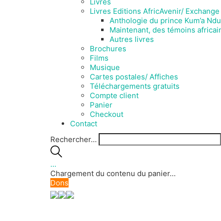
Livres
Livres Editions AfricAvenir/ Exchange
Anthologie du prince Kum’a Ndu
Maintenant, des témoins africai
Autres livres
Brochures
Films
Musique
Cartes postales/ Affiches
Téléchargements gratuits
Compte client
Panier
Checkout
Contact
Rechercher…
…
Chargement du contenu du panier…
Dons