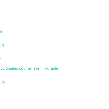
lin
ifs
x
décoloniales pour un avenir durable
urs