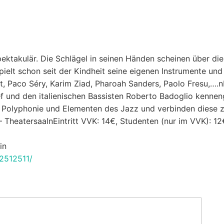
pektakulär. Die Schlägel in seinen Händen scheinen über di
elt schon seit der Kindheit seine eigenen Instrumente und 
, Paco Séry, Karim Ziad, Pharoah Sanders, Paolo Fresu,….nHe
 und den italienischen Bassisten Roberto Badoglio kennenge
, Polyphonie und Elementen des Jazz und verbinden diese 
 TheatersaalnEintritt VVK: 14€, Studenten (nur im VVK): 12€
in
2512511/