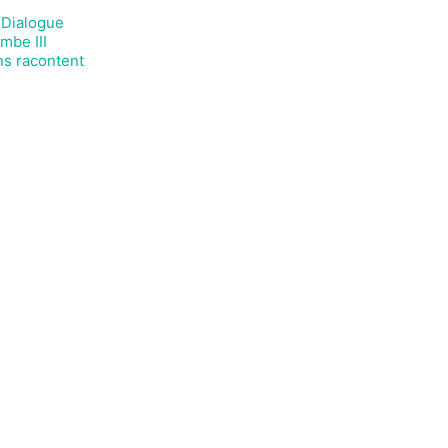
 Dialogue
mbe III
ns racontent