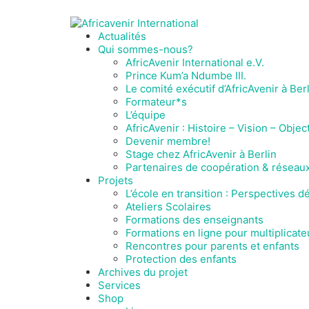
Actualités
Qui sommes-nous?
AfricAvenir International e.V.
Prince Kum’a Ndumbe III.
Le comité exécutif d’AfricAvenir à Ber
Formateur*s
L’équipe
AfricAvenir : Histoire – Vision – Object
Devenir membre!
Stage chez AfricAvenir à Berlin
Partenaires de coopération & réseau
Projets
L’école en transition : Perspectives 
Ateliers Scolaires
Formations des enseignants
Formations en ligne pour multiplicate
Rencontres pour parents et enfants
Protection des enfants
Archives du projet
Services
Shop