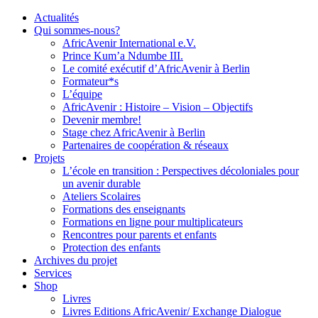
Actualités
Qui sommes-nous?
AfricAvenir International e.V.
Prince Kum’a Ndumbe III.
Le comité exécutif d’AfricAvenir à Berlin
Formateur*s
L’équipe
AfricAvenir : Histoire – Vision – Objectifs
Devenir membre!
Stage chez AfricAvenir à Berlin
Partenaires de coopération & réseaux
Projets
L’école en transition : Perspectives décoloniales pour
un avenir durable
Ateliers Scolaires
Formations des enseignants
Formations en ligne pour multiplicateurs
Rencontres pour parents et enfants
Protection des enfants
Archives du projet
Services
Shop
Livres
Livres Editions AfricAvenir/ Exchange Dialogue