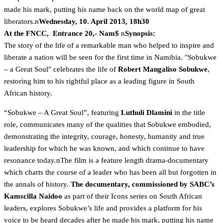
made his mark, putting his name back on the world map of great
liberators.n
Wednesday, 10. April 2013, 18h30
At the FNCC, Entrance 20,- Nam$
n
Synopsis:
The story of the life of a remarkable man who helped to inspire and
liberate a nation will be seen for the first time in Namibia. "Sobukwe
– a Great Soul" celebrates the life of
Robert Mangaliso Sobukwe
,
restoring him to his rightful place as a leading figure in South
African history.
“Sobukwe – A Great Soul”, featuring
Luthuli Dlamini
in the title
role, communicates many of the qualities that Sobukwe embodied,
demonstrating the integrity, courage, honesty, humanity and true
leadership for which he was known, and which continue to have
resonance today.nThe film is a feature length drama-documentary
which charts the course of a leader who has been all but forgotten in
the annals of history.
The documentary, commissioned by SABC’s
Kamscilla Naidoo
as part of their Icons series on South African
leaders, explores Sobukwe’s life and provides a platform for his
voice to be heard decades after he made his mark, putting his name