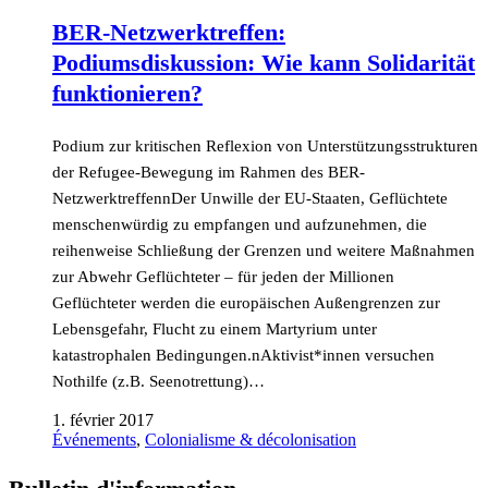
BER-Netzwerktreffen:
Podiumsdiskussion: Wie kann Solidarität
funktionieren?
Podium zur kritischen Reflexion von Unterstützungsstrukturen
der Refugee-Bewegung im Rahmen des BER-
NetzwerktreffennDer Unwille der EU-Staaten, Geflüchtete
menschenwürdig zu empfangen und aufzunehmen, die
reihenweise Schließung der Grenzen und weitere Maßnahmen
zur Abwehr Geflüchteter – für jeden der Millionen
Geflüchteter werden die europäischen Außengrenzen zur
Lebensgefahr, Flucht zu einem Martyrium unter
katastrophalen Bedingungen.nAktivist*innen versuchen
Nothilfe (z.B. Seenotrettung)…
1. février 2017
Événements
,
Colonialisme & décolonisation