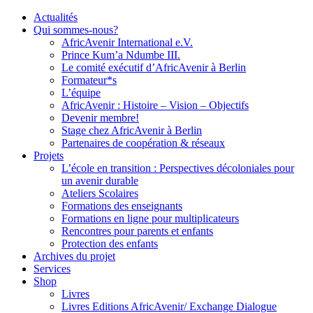
Actualités
Qui sommes-nous?
AfricAvenir International e.V.
Prince Kum’a Ndumbe III.
Le comité exécutif d’AfricAvenir à Berlin
Formateur*s
L’équipe
AfricAvenir : Histoire – Vision – Objectifs
Devenir membre!
Stage chez AfricAvenir à Berlin
Partenaires de coopération & réseaux
Projets
L’école en transition : Perspectives décoloniales pour
un avenir durable
Ateliers Scolaires
Formations des enseignants
Formations en ligne pour multiplicateurs
Rencontres pour parents et enfants
Protection des enfants
Archives du projet
Services
Shop
Livres
Livres Editions AfricAvenir/ Exchange Dialogue