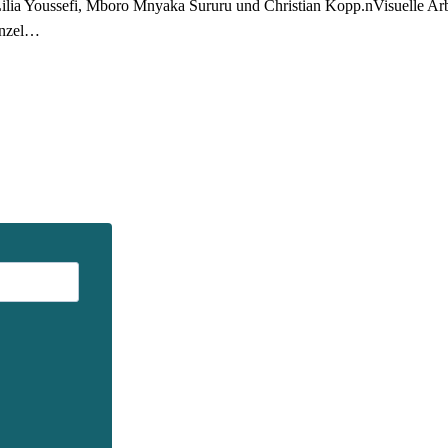
Lilia Youssefi, Mboro Mnyaka Sururu und Christian Kopp.nVisuelle 
enzel…