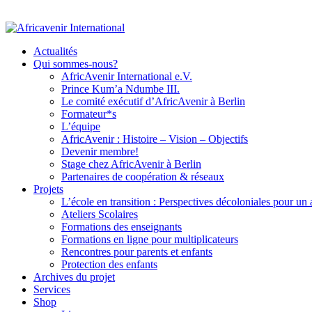
Actualités
Qui sommes-nous?
AfricAvenir International e.V.
Prince Kum’a Ndumbe III.
Le comité exécutif d’AfricAvenir à Berlin
Formateur*s
L’équipe
AfricAvenir : Histoire – Vision – Objectifs
Devenir membre!
Stage chez AfricAvenir à Berlin
Partenaires de coopération & réseaux
Projets
L’école en transition : Perspectives décoloniales pour un
Ateliers Scolaires
Formations des enseignants
Formations en ligne pour multiplicateurs
Rencontres pour parents et enfants
Protection des enfants
Archives du projet
Services
Shop