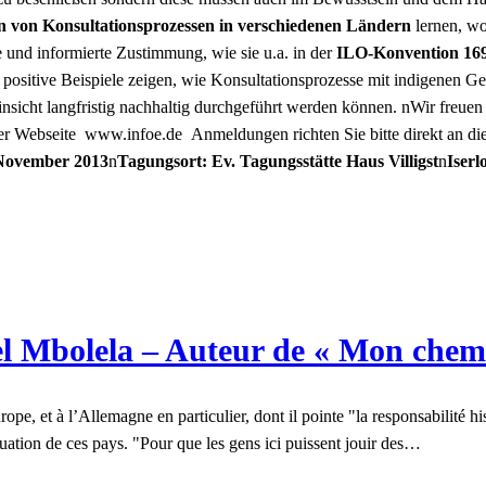
 von Konsultationsprozessen in verschiedenen Ländern
lernen, wo
 und informierte Zustimmung, wie sie u.a. in der
ILO-Konvention 169
len positive Beispiele zeigen, wie Konsultationsprozesse mit indigene
 Hinsicht langfristig nachhaltig durchgeführt werden können. nWir fre
rer Webseite
www.infoe.de Anmeldungen richten Sie bitte direkt an die
 November 2013
n
Tagungsort: Ev. Tagungsstätte Haus Villigst
n
Iserl
l Mbolela – Auteur de « Mon chem
, et à l’Allemagne en particulier, dont il pointe "la responsabilité hist
ituation de ces pays. "Pour que les gens ici puissent jouir des…