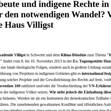
beute und indigene Rechte in
ür den notwendigen Wandel? 
e Haus Villigst
ademie Villigst
in Schwerte und dem
Klima-Bündnis
zum Thema
"R
?"
findet vom 8. bis 10. November 2013 in der
Ev. Tagungsstätte Haus
t nur fatale ökologische Folgen, sondern auch in großem Umfang sozial
führung von Projekten in indigenen Gebieten gibt es
international fes
ng solcher Projekte und die Gewährleistung des Rechts auf freie, vor
vention 169
ratifiziert und/oder die Verabschiedung der
VN-Erklärung
en der indigenen Völker setzen.
Wie sieht jedoch die Einhaltung dies
belasten. Werden sie als ein Instrument der demokratischen Teilhabe ve
führen. Die zunehmenden gewaltsamen Konflikte und öffentlichen Anfe
 zu beschließen sondern diese müssen auch im Bewusstsein und dem Han