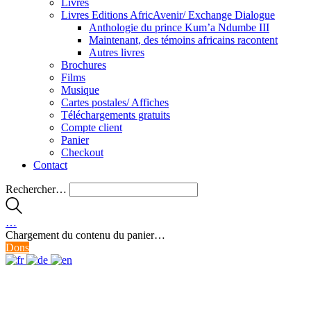
Livres
Livres Editions AfricAvenir/ Exchange Dialogue
Anthologie du prince Kum’a Ndumbe III
Maintenant, des témoins africains racontent
Autres livres
Brochures
Films
Musique
Cartes postales/ Affiches
Téléchargements gratuits
Compte client
Panier
Checkout
Contact
Rechercher…
…
Chargement du contenu du panier…
Dons