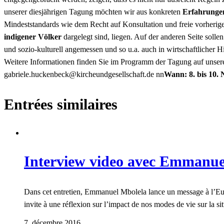
unserer diesjährigen Tagung möchten wir aus konkreten
Erfahrungen
Mindeststandards wie dem Recht auf Konsultation und freie vorherige
indigener Völker
dargelegt sind, liegen. Auf der anderen Seite sol
und sozio-kulturell angemessen und so u.a. auch in wirtschaftlicher
Weitere Informationen finden Sie im Programm der Tagung auf unse
ed.tfahcsllesegdnuehcrik@kcebnekcuh.eleirbag
nn
Wann: 8. bis 10.
Entrées similaires
Interview video avec Emmanue
Dans cet entretien, Emmanuel Mbolela lance un message à l’Europe
invite à une réflexion sur l’impact de nos modes de vie sur la s
7. décembre 2016