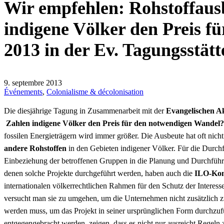
Wir empfehlen: Rohstoffaus
indigene Völker den Preis f
2013 in der Ev. Tagungsstätt
9. septembre 2013
Événements
,
Colonialisme & décolonisation
Die diesjährige Tagung in Zusammenarbeit mit der
Evangelischen Ak
Zahlen indigene Völker den Preis für den notwendigen Wandel
fossilen Energieträgern wird immer größer. Die Ausbeute hat oft nich
andere Rohstoffen
in den Gebieten indigener Völker. Für die Durch
Einbeziehung der betroffenen Gruppen in die Planung und Durchführu
denen solche Projekte durchgeführt werden, haben auch die
ILO-Kon
internationalen völkerrechtlichen Rahmen für den Schutz der Interess
versucht man sie zu umgehen, um die Unternehmen nicht zusätzlich zu 
werden muss, um das Projekt in seiner ursprünglichen Form durchzu
entgegengebracht werden, zeigen, dass es nicht nur ausreicht Regeln