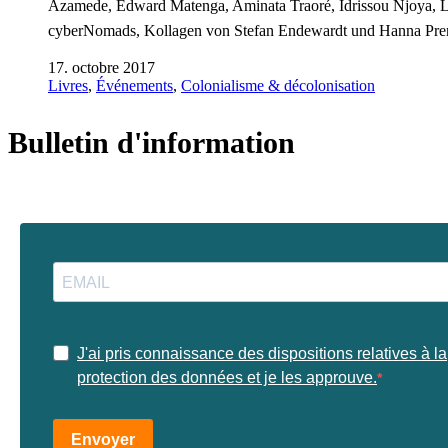
Azamede, Edward Matenga, Aminata Traoré, Idrissou Njoya, 
cyberNomads, Kollagen von Stefan Endewardt und Hanna Pr
17. octobre 2017
Livres
,
Événements
,
Colonialisme & décolonisation
Bulletin d'information
J'ai pris connaissance des dispositions relatives à la
protection des données et je les approuve.
Envoyer