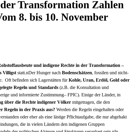
 der Transformation Zahlen
Vom 8. bis 10. November
ohstoffausbeute und indigene Rechte in der Transformation –
 Villigst
statt.nDer Hunger nach
Bodenschätzen
, fossilen und nicht-
e. Oft befinden sich Lagerstätten für
Kohle, Uran, Erdöl, Gold oder
tgelegte Regeln und Standards
(z.B. die Konsultation und
herige und informierte Zustimmung– FPIC). Einige der Länder, in
 über die Rechte indigener Völker
mitgetragen, die den
er Regeln in der Praxis aus?
Werden die Regeln eingehalten oder
rstanden oder eher als eine lästige Pflichtaufgabe, die nur abgehakt
indungen, die in vielen Ländern den indigenen Gruppen
deln der politischen Akteure und Strukturen verankert sein.nIn