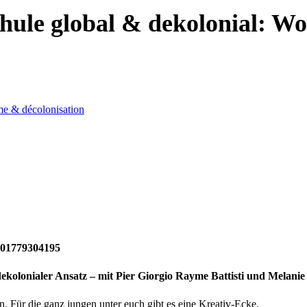
hule global & dekolonial: Wo
me & décolonisation
 01779304195
dekolonialer Ansatz – mit Pier Giorgio Rayme Battisti und Melani
en. Für die ganz jungen unter euch gibt es eine Kreativ-Ecke.