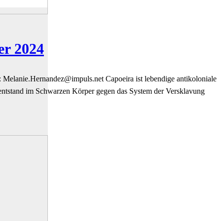
er 2024
:
ten.slupmi@zednanreH.einaleM
Capoeira ist lebendige antikoloniale
ra entstand im Schwarzen Körper gegen das System der Versklavung