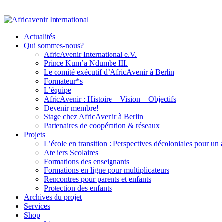
Actualités
Qui sommes-nous?
AfricAvenir International e.V.
Prince Kum’a Ndumbe III.
Le comité exécutif d’AfricAvenir à Berlin
Formateur*s
L’équipe
AfricAvenir : Histoire – Vision – Objectifs
Devenir membre!
Stage chez AfricAvenir à Berlin
Partenaires de coopération & réseaux
Projets
L’école en transition : Perspectives décoloniales pour un
Ateliers Scolaires
Formations des enseignants
Formations en ligne pour multiplicateurs
Rencontres pour parents et enfants
Protection des enfants
Archives du projet
Services
Shop