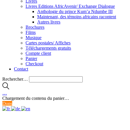
Livres
Livres Editions AfricAvenir/ Exchange Dialogue
Anthologie du prince Kum’a Ndumbe III
Maintenant, des témoins africains racontent
Autres livres
Brochures
Films
Musique
Cartes postales/ Affiches
Téléchargements gratuits
Compte client
Panier
Checkout
Contact
Rechercher…
…
Chargement du contenu du panier…
Dons