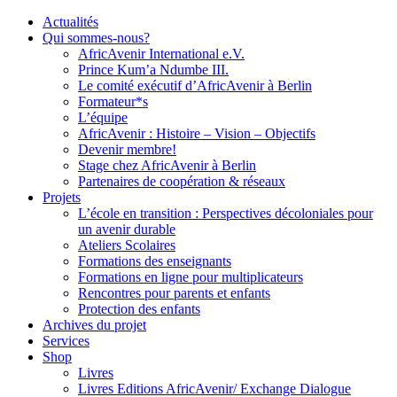
Actualités
Qui sommes-nous?
AfricAvenir International e.V.
Prince Kum’a Ndumbe III.
Le comité exécutif d’AfricAvenir à Berlin
Formateur*s
L’équipe
AfricAvenir : Histoire – Vision – Objectifs
Devenir membre!
Stage chez AfricAvenir à Berlin
Partenaires de coopération & réseaux
Projets
L’école en transition : Perspectives décoloniales pour
un avenir durable
Ateliers Scolaires
Formations des enseignants
Formations en ligne pour multiplicateurs
Rencontres pour parents et enfants
Protection des enfants
Archives du projet
Services
Shop
Livres
Livres Editions AfricAvenir/ Exchange Dialogue