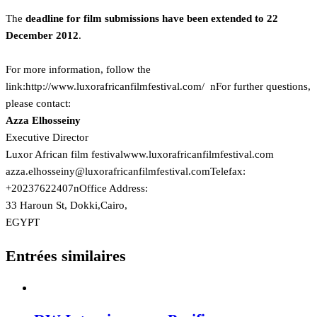
The
deadline for film submissions have been extended to 22
December 2012
.
For more information, follow the
link:
http://www.luxorafricanfilmfestival.com/ nFor further questions,
please contact:
Azza Elhosseiny
Executive Director
Luxor African film festival
www.luxorafricanfilmfestival.com
moc.lavitsefmlifnacirfaroxul@yniessohle.azza
Telefax:
+20237622407nOffice Address:
33 Haroun St, Dokki,Cairo,
EGYPT
Entrées similaires