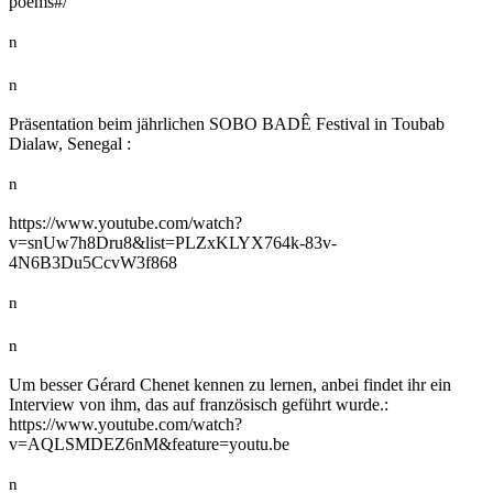
poems#/
n
n
Präsentation beim jährlichen SOBO BADÊ Festival in Toubab
Dialaw, Senegal :
n
https://www.youtube.com/watch?
v=snUw7h8Dru8&list=PLZxKLYX764k-83v-
4N6B3Du5CcvW3f868
n
n
Um besser Gérard Chenet kennen zu lernen, anbei findet ihr ein
Interview von ihm, das auf französisch geführt wurde.:
https://www.youtube.com/watch?
v=AQLSMDEZ6nM&feature=youtu.be
n