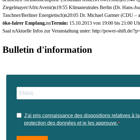
Ziegelmayer/AfricAvenir)n19:55 Klimaneutrales Berlin (Dr. Hans-Joa
Taschner/Berliner Energietisch)n20:05 Dr. Michael Garmer (CDU – 
öko-fairer Empfang.
nn
Termin:
15.10.2013 von 19:00 bis 21:00 Uhr
Saal nAktuelle Infos zur Veranstaltung unter:
http://power-shift.de/?
Bulletin d'information
J'ai pris connaissance des dispositions relatives à la
protection des données et je les approuve.