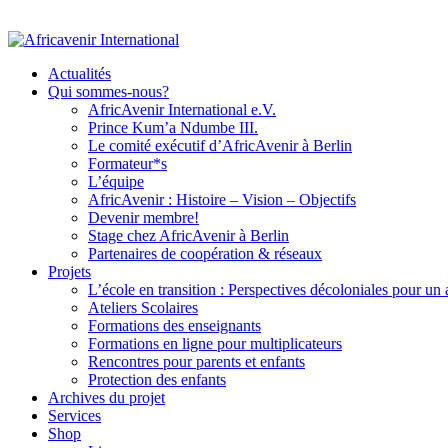
Actualités
Qui sommes-nous?
AfricAvenir International e.V.
Prince Kum’a Ndumbe III.
Le comité exécutif d’AfricAvenir à Berlin
Formateur*s
L’équipe
AfricAvenir : Histoire – Vision – Objectifs
Devenir membre!
Stage chez AfricAvenir à Berlin
Partenaires de coopération & réseaux
Projets
L’école en transition : Perspectives décoloniales pour un
Ateliers Scolaires
Formations des enseignants
Formations en ligne pour multiplicateurs
Rencontres pour parents et enfants
Protection des enfants
Archives du projet
Services
Shop