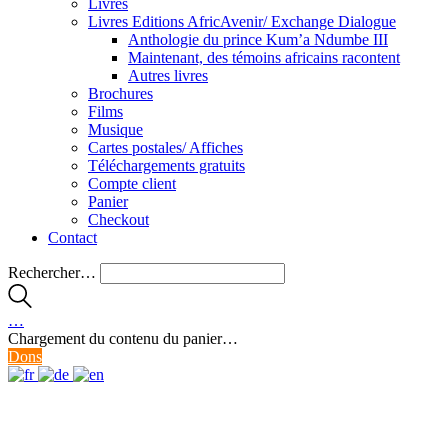
Livres
Livres Editions AfricAvenir/ Exchange Dialogue
Anthologie du prince Kum’a Ndumbe III
Maintenant, des témoins africains racontent
Autres livres
Brochures
Films
Musique
Cartes postales/ Affiches
Téléchargements gratuits
Compte client
Panier
Checkout
Contact
Rechercher…
…
Chargement du contenu du panier…
Dons