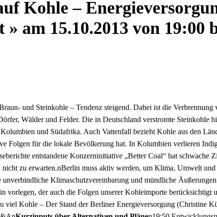
 auf Kohle – Energieversorgu
ht » am 15.10.2013 von 19:00 
 Braun- und Steinkohle – Tendenz steigend. Dabei ist die Verbrennung
örfer, Wälder und Felder. Die in Deutschland verstromte Steinkohle hin
h Kolumbien und Südafrika. Auch Vattenfall bezieht Kohle aus den Län
e Folgen für die lokale Bevölkerung hat. In Kolumbien verlieren Indi
sseberichte entstandene Konzerninitiative „Better Coal“ hat schwache 
nicht zu erwarten.nBerlin muss aktiv werden, um Klima, Umwelt und M
ine unverbindliche Klimaschutzvereinbarung und mündliche Äußerungen 
lin vorlegen, der auch die Folgen unserer Kohleimporte berücksichtigt u
Zu viel Kohle – Der Stand der Berliner Energieversorgung (Christin
 Q&An
Kurzinputs über Alternativen und Pläne
n19:50 Entwicklungspo