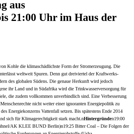
ng aus
bis 21:00 Uhr im Haus der
 von Kohle die klimaschädlichste Form der Stromerzeugung. Die
terlässt weltweit Spuren. Denn gut dreiviertel der Kraftwerks-
dern des globalen Südens. Die genaue Herkunft wird jedoch
gene ihr Land und in Südafrika wird die Trinkwasserversorgung für
Ziele, die zudem vollkommen unverbindlich sind. Eine Verbesserung
enschenrechte nicht weiter einer ignoranten Energiepolitik zu
des Energiekonzerns Vattenfall setzen. Bis spätestens Ende 2014
nd sich für Klimagerechtigkeit stark macht.n
Hintergründe
n19:00
e Kühnel/AK KLEE BUND Berlin)n19:25 Bitter Coal – Die Folgen der
litische Forderungen an Energierohstoffe (Usha