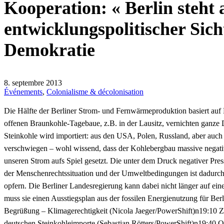
Kooperation: « Berlin steht
entwicklungspolitischer Sic
Demokratie
8. septembre 2013
Événements
,
Colonialisme & décolonisation
Die Hälfte der Berliner Strom- und Fernwärmeproduktion basiert auf
offenen Braunkohle-Tagebaue, z.B. in der Lausitz, vernichten ganze D
Steinkohle wird importiert: aus den USA, Polen, Russland, aber auc
verschwiegen – wohl wissend, dass der Kohlebergbau massive negativ
unseren Strom aufs Spiel gesetzt. Die unter dem Druck negativer Pre
der Menschenrechtssituation und der Umweltbedingungen ist dadurch 
opfern. Die Berliner Landesregierung kann dabei nicht länger auf e
muss sie einen Ausstiegsplan aus der fossilen Energienutzung für Ber
Begrüßung – Klimagerechtigkeit (Nicola Jaeger/PowerShift)n19:10 
deutschen Steinkohleimporte (Sebastian Rötters/PowerShift)n19:40