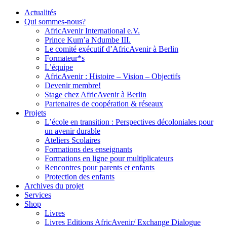
Actualités
Qui sommes-nous?
AfricAvenir International e.V.
Prince Kum’a Ndumbe III.
Le comité exécutif d’AfricAvenir à Berlin
Formateur*s
L’équipe
AfricAvenir : Histoire – Vision – Objectifs
Devenir membre!
Stage chez AfricAvenir à Berlin
Partenaires de coopération & réseaux
Projets
L’école en transition : Perspectives décoloniales pour
un avenir durable
Ateliers Scolaires
Formations des enseignants
Formations en ligne pour multiplicateurs
Rencontres pour parents et enfants
Protection des enfants
Archives du projet
Services
Shop
Livres
Livres Editions AfricAvenir/ Exchange Dialogue