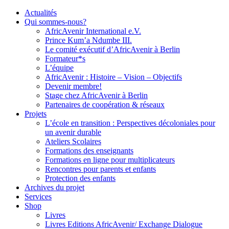
Actualités
Qui sommes-nous?
AfricAvenir International e.V.
Prince Kum’a Ndumbe III.
Le comité exécutif d’AfricAvenir à Berlin
Formateur*s
L’équipe
AfricAvenir : Histoire – Vision – Objectifs
Devenir membre!
Stage chez AfricAvenir à Berlin
Partenaires de coopération & réseaux
Projets
L’école en transition : Perspectives décoloniales pour
un avenir durable
Ateliers Scolaires
Formations des enseignants
Formations en ligne pour multiplicateurs
Rencontres pour parents et enfants
Protection des enfants
Archives du projet
Services
Shop
Livres
Livres Editions AfricAvenir/ Exchange Dialogue