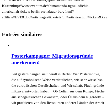
Tel.: 030/ 40 50 473 – 30
ed.iereuarbrutluk-sialap@ofni
Karten
http://www.eventim.de/chimamanda-ngozi-adichie-
americanah-tickets-berlin-prenzlauer-berg.html?
affiliate=EVE&doc=artistPages/tickets&fun=artist&action=tickets&
Entrées similaires
Posterkampagne: Migrationsgründe
anerkennen!
Seit gestern hängen sie überall in Berlin: Vier Postermotive,
die auf symbolische Weise verdeutlichen, wie sehr wir selbst,
die europäischen Gesellschaften und Wirtschaft, Fluchtgründe
mitzuverantworten haben. Ob Coltan aus dem Kongo, Fische
aus senegalesischen Gewässern, oder Öl aus dem Nigerdelta –
wir profitieren von den Ressourcen anderer Länder, der Arbeit