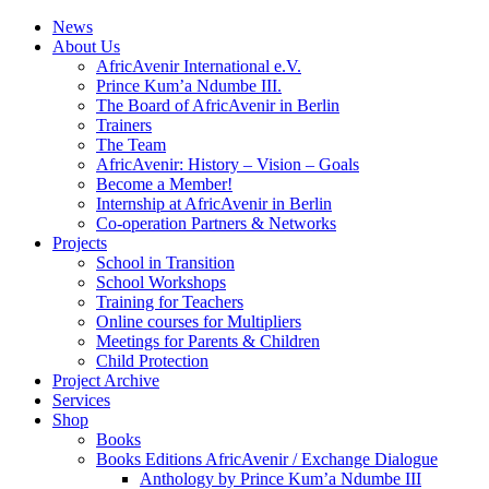
News
About Us
AfricAvenir International e.V.
Prince Kum’a Ndumbe III.
The Board of AfricAvenir in Berlin
Trainers
The Team
AfricAvenir: History – Vision – Goals
Become a Member!
Internship at AfricAvenir in Berlin
Co-operation Partners & Networks
Projects
School in Transition
School Workshops
Training for Teachers
Online courses for Multipliers
Meetings for Parents & Children
Child Protection
Project Archive
Services
Shop
Books
Books Editions AfricAvenir / Exchange Dialogue
Anthology by Prince Kum’a Ndumbe III