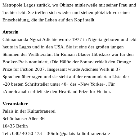
Metropole Lagos zurück, wo Obinze mittlerweile mit seiner Frau und
Tochter lebt. Sie treffen sich wieder und stehen plötzlich vor einer
Entscheidung, die ihr Leben auf den Kopf stellt.
Autorin
Chimamanda Ngozi Adichie wurde 1977 in Nigeria geboren und lebt
heute in Lagos und in den USA. Sie ist eine der großen jungen
Stimmen der Weltliteratur. Ihr Roman ›Blauer Hibiskus‹ war für den
Booker-Preis nominiert, ›Die Hälfte der Sonne‹ erhielt den Orange
Prize for Fiction 2007. Insgesamt wurde Adichies Werk in 37
Sprachen übertragen und sie steht auf der renommierten Liste der
»20 besten Schriftsteller unter 40« des »New Yorker«. Für
›Americanah‹ erhielt sie den Heartland Prize for Fiction.
Veranstalter
Palais in der Kulturbrauerei
Schönhauser Allee 36
10435 Berlin
Tel.: 030/ 40 50 473 – 30
ed.iereuarbrutluk-sialap@ofni