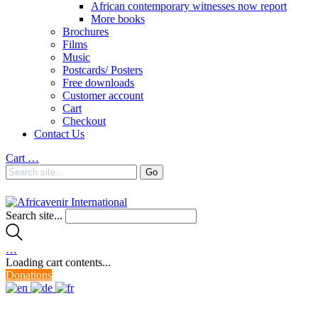
African contemporary witnesses now report
More books
Brochures
Films
Music
Postcards/ Posters
Free downloads
Customer account
Cart
Checkout
Contact Us
Cart
…
Search site...
…
Loading cart contents...
Donations