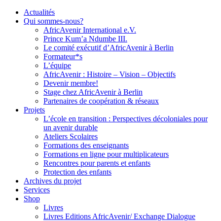
Actualités
Qui sommes-nous?
AfricAvenir International e.V.
Prince Kum’a Ndumbe III.
Le comité exécutif d’AfricAvenir à Berlin
Formateur*s
L’équipe
AfricAvenir : Histoire – Vision – Objectifs
Devenir membre!
Stage chez AfricAvenir à Berlin
Partenaires de coopération & réseaux
Projets
L’école en transition : Perspectives décoloniales pour
un avenir durable
Ateliers Scolaires
Formations des enseignants
Formations en ligne pour multiplicateurs
Rencontres pour parents et enfants
Protection des enfants
Archives du projet
Services
Shop
Livres
Livres Editions AfricAvenir/ Exchange Dialogue