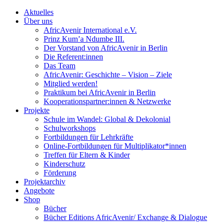
Aktuelles
Über uns
AfricAvenir International e.V.
Prinz Kum’a Ndumbe III.
Der Vorstand von AfricAvenir in Berlin
Die Referent:innen
Das Team
AfricAvenir: Geschichte – Vision – Ziele
Mitglied werden!
Praktikum bei AfricAvenir in Berlin
Kooperationspartner:innen & Netzwerke
Projekte
Schule im Wandel: Global & Dekolonial
Schulworkshops
Fortbildungen für Lehrkräfte
Online-Fortbildungen für Multiplikator*innen
Treffen für Eltern & Kinder
Kinderschutz
Förderung
Projektarchiv
Angebote
Shop
Bücher
Bücher Editions AfricAvenir/ Exchange & Dialogue