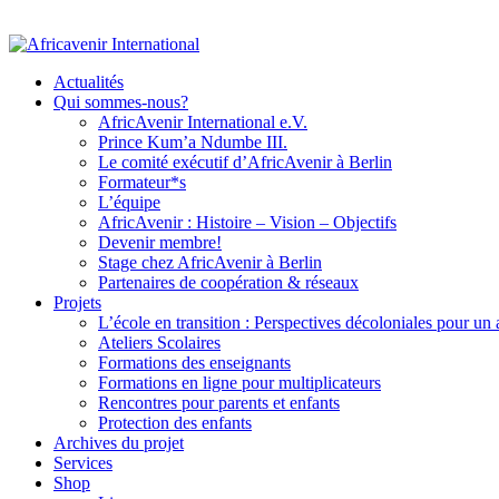
Actualités
Qui sommes-nous?
AfricAvenir International e.V.
Prince Kum’a Ndumbe III.
Le comité exécutif d’AfricAvenir à Berlin
Formateur*s
L’équipe
AfricAvenir : Histoire – Vision – Objectifs
Devenir membre!
Stage chez AfricAvenir à Berlin
Partenaires de coopération & réseaux
Projets
L’école en transition : Perspectives décoloniales pour un
Ateliers Scolaires
Formations des enseignants
Formations en ligne pour multiplicateurs
Rencontres pour parents et enfants
Protection des enfants
Archives du projet
Services
Shop