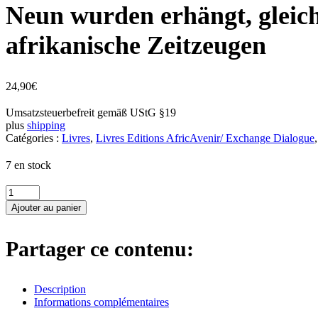
Neun wurden erhängt, gleichz
afrikanische Zeitzeugen
24,90
€
Umsatzsteuerbefreit gemäß UStG §19
plus
shipping
Catégories :
Livres
,
Livres Editions AfricAvenir/ Exchange Dialogue
7 en stock
quantité
de
Ajouter au panier
Neun
wurden
erhängt,
Partager ce contenu:
gleichzeitig...
so
ist
Description
das
Informations complémentaires
hier!