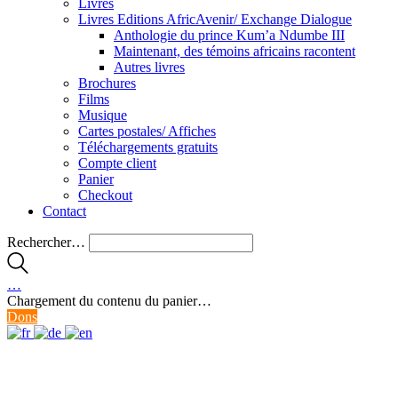
Livres
Livres Editions AfricAvenir/ Exchange Dialogue
Anthologie du prince Kum’a Ndumbe III
Maintenant, des témoins africains racontent
Autres livres
Brochures
Films
Musique
Cartes postales/ Affiches
Téléchargements gratuits
Compte client
Panier
Checkout
Contact
Rechercher…
…
Chargement du contenu du panier…
Dons