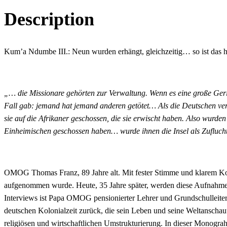
Gesagt,
getan!
Description
-
Jetzt
berichten
afrikanische
Kum’a Ndumbe III.: Neun wurden erhängt, gleichzeitig… so ist das hie
Zeitzeugen
„… die Missionare gehörten zur Verwaltung. Wenn es eine große Geri
Fall gab: jemand hat jemand anderen getötet… Als die Deutschen ve
sie auf die Afrikaner geschossen, die sie erwischt haben. Also wurd
Einheimischen geschossen haben… wurde ihnen die Insel als Zufluch
OMOG Thomas Franz, 89 Jahre alt. Mit fester Stimme und klarem Kop
aufgenommen wurde. Heute, 35 Jahre später, werden diese Aufnahme
Interviews ist Papa OMOG pensionierter Lehrer und Grundschulleiter
deutschen Kolonialzeit zurück, die sein Leben und seine Weltanschau
religiösen und wirtschaftlichen Umstrukturierung. In dieser Monograhi