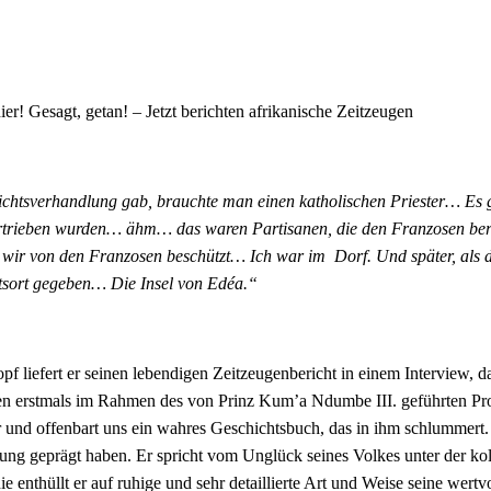
r! Gesagt, getan! – Jetzt berichten afrikanische Zeitzeugen
chtsverhandlung gab, brauchte man einen katholischen Priester… Es g
rtrieben wurden… ähm… das waren Partisanen, die den Franzosen bere
en wir von den Franzosen beschützt… Ich war im Dorf. Und später, als d
tsort gegeben… Die Insel von Edéa.“
f liefert er seinen lebendigen Zeitzeugenbericht in einem Interview
n erstmals im Rahmen des von Prinz Kum’a Ndumbe III. geführten Pr
 und offenbart uns ein wahres Geschichtsbuch, das in ihm schlummert.
ung geprägt haben. Er spricht vom Unglück seines Volkes unter der ko
e enthüllt er auf ruhige und sehr detaillierte Art und Weise seine wert