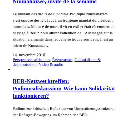
Nininahazwe, invité de la semaine
Le militant des droits de l’Homme Pacifique Nininahazwe
s’est opposé dès le début à un troisième mandat du président
burundais. Menacé de mort, il vit en exil et était récemment de
passage à Berlin pour attirer l’attention de l’Allemagne sur la
situation alarmante dans laquelle se trouve son pays. Il est au
micro de Konstanze…
14. novembre 2016
Perspectives africaines
,
Événements
,
Colonialisme &
décolonisation
,
Vidéo & audio
BER-Netzwerktreffen:
Podiumsdiskussion: Wie kann Solidarität
funktionieren?
Podium zur kritischen Reflexion von Unterstützungsstrukturen
der Refugee-Bewegung im Rahmen des BER-