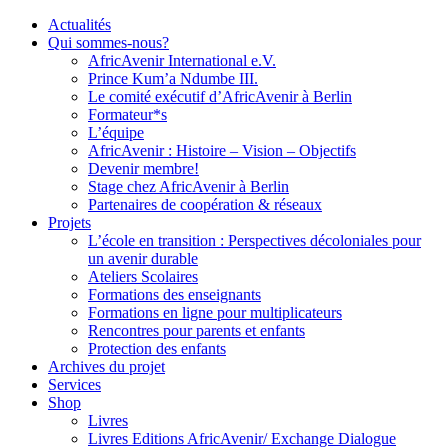
Actualités
Qui sommes-nous?
AfricAvenir International e.V.
Prince Kum’a Ndumbe III.
Le comité exécutif d’AfricAvenir à Berlin
Formateur*s
L’équipe
AfricAvenir : Histoire – Vision – Objectifs
Devenir membre!
Stage chez AfricAvenir à Berlin
Partenaires de coopération & réseaux
Projets
L’école en transition : Perspectives décoloniales pour
un avenir durable
Ateliers Scolaires
Formations des enseignants
Formations en ligne pour multiplicateurs
Rencontres pour parents et enfants
Protection des enfants
Archives du projet
Services
Shop
Livres
Livres Editions AfricAvenir/ Exchange Dialogue