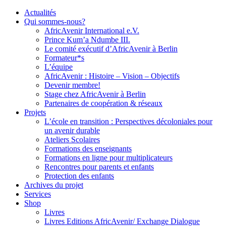
Actualités
Qui sommes-nous?
AfricAvenir International e.V.
Prince Kum’a Ndumbe III.
Le comité exécutif d’AfricAvenir à Berlin
Formateur*s
L’équipe
AfricAvenir : Histoire – Vision – Objectifs
Devenir membre!
Stage chez AfricAvenir à Berlin
Partenaires de coopération & réseaux
Projets
L’école en transition : Perspectives décoloniales pour
un avenir durable
Ateliers Scolaires
Formations des enseignants
Formations en ligne pour multiplicateurs
Rencontres pour parents et enfants
Protection des enfants
Archives du projet
Services
Shop
Livres
Livres Editions AfricAvenir/ Exchange Dialogue