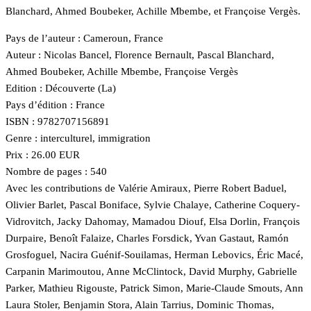
Blanchard, Ahmed Boubeker, Achille Mbembe, et Françoise Vergès.
Pays de l’auteur : Cameroun, France
Auteur : Nicolas Bancel, Florence Bernault, Pascal Blanchard,
Ahmed Boubeker, Achille Mbembe, Françoise Vergès
Edition : Découverte (La)
Pays d’édition : France
ISBN : 9782707156891
Genre : interculturel, immigration
Prix : 26.00 EUR
Nombre de pages : 540
Avec les contributions de Valérie Amiraux, Pierre Robert Baduel,
Olivier Barlet, Pascal Boniface, Sylvie Chalaye, Catherine Coquery-
Vidrovitch, Jacky Dahomay, Mamadou Diouf, Elsa Dorlin, François
Durpaire, Benoît Falaize, Charles Forsdick, Yvan Gastaut, Ramón
Grosfoguel, Nacira Guénif-Souilamas, Herman Lebovics, Éric Macé,
Carpanin Marimoutou, Anne McClintock, David Murphy, Gabrielle
Parker, Mathieu Rigouste, Patrick Simon, Marie-Claude Smouts, Ann
Laura Stoler, Benjamin Stora, Alain Tarrius, Dominic Thomas,