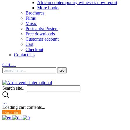
African contemporary witnesses now report
More books
Brochures
Films
Music
Postcards/ Posters
Free downloads
Customer account
Cart
Checkout
Contact Us
Cart
…
Search site...
…
Loading cart contents...
Donations