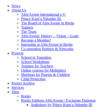
News
About Us
AfricAvenir International e.V.
Prince Kum’a Ndumbe III.
The Board of AfricAvenir in Berlin
Trainers
The Team
AfricAvenir: History – Vision – Goals
Become a Member!
Internship at AfricAvenir in Berlin
Co-operation Partners & Networks
Projects
School in Transition
School Workshops
Training for Teachers
Online courses for Multipliers
Meetings for Parents & Children
Child Protection
Project Archive
Services
Shop
Books
Books Editions AfricAvenir / Exchange Dialogue
Anthology by Prince Kum’a Ndumbe III