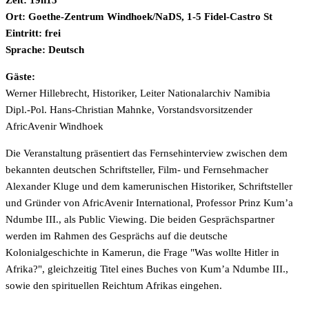
Zeit: 19h15
Ort: Goethe-Zentrum Windhoek/NaDS, 1-5 Fidel-Castro St
Eintritt: frei
Sprache: Deutsch
Gäste:
Werner Hillebrecht, Historiker, Leiter Nationalarchiv Namibia
Dipl.-Pol. Hans-Christian Mahnke, Vorstandsvorsitzender
AfricAvenir Windhoek
Die Veranstaltung präsentiert das Fernsehinterview zwischen dem
bekannten deutschen Schriftsteller, Film- und Fernsehmacher
Alexander Kluge und dem kamerunischen Historiker, Schriftsteller
und Gründer von AfricAvenir International, Professor Prinz Kum’a
Ndumbe III., als Public Viewing. Die beiden Gesprächspartner
werden im Rahmen des Gesprächs auf die deutsche
Kolonialgeschichte in Kamerun, die Frage "Was wollte Hitler in
Afrika?", gleichzeitig Titel eines Buches von Kum’a Ndumbe III.,
sowie den spirituellen Reichtum Afrikas eingehen.