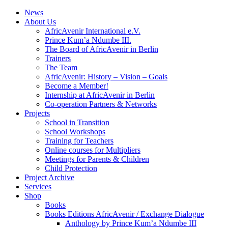
News
About Us
AfricAvenir International e.V.
Prince Kum’a Ndumbe III.
The Board of AfricAvenir in Berlin
Trainers
The Team
AfricAvenir: History – Vision – Goals
Become a Member!
Internship at AfricAvenir in Berlin
Co-operation Partners & Networks
Projects
School in Transition
School Workshops
Training for Teachers
Online courses for Multipliers
Meetings for Parents & Children
Child Protection
Project Archive
Services
Shop
Books
Books Editions AfricAvenir / Exchange Dialogue
Anthology by Prince Kum’a Ndumbe III