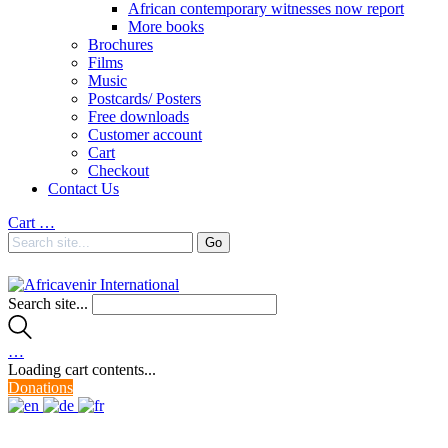
African contemporary witnesses now report
More books
Brochures
Films
Music
Postcards/ Posters
Free downloads
Customer account
Cart
Checkout
Contact Us
Cart
…
Search site...
…
Loading cart contents...
Donations