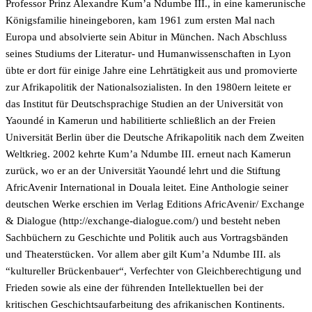
Professor Prinz Alexandre Kum’a Ndumbe III., in eine kamerunische
Königsfamilie hineingeboren, kam 1961 zum ersten Mal nach
Europa und absolvierte sein Abitur in München. Nach Abschluss
seines Studiums der Literatur- und Humanwissenschaften in Lyon
übte er dort für einige Jahre eine Lehrtätigkeit aus und promovierte
zur Afrikapolitik der Nationalsozialisten. In den 1980ern leitete er
das Institut für Deutschsprachige Studien an der Universität von
Yaoundé in Kamerun und habilitierte schließlich an der Freien
Universität Berlin über die Deutsche Afrikapolitik nach dem Zweiten
Weltkrieg. 2002 kehrte Kum’a Ndumbe III. erneut nach Kamerun
zurück, wo er an der Universität Yaoundé lehrt und die Stiftung
AfricAvenir International in Douala leitet. Eine Anthologie seiner
deutschen Werke erschien im Verlag Editions AfricAvenir/ Exchange
& Dialogue (http://exchange-dialogue.com/) und besteht neben
Sachbüchern zu Geschichte und Politik auch aus Vortragsbänden
und Theaterstücken. Vor allem aber gilt Kum’a Ndumbe III. als
“kultureller Brückenbauer“, Verfechter von Gleichberechtigung und
Frieden sowie als eine der führenden Intellektuellen bei der
kritischen Geschichtsaufarbeitung des afrikanischen Kontinents.