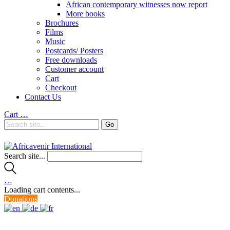
African contemporary witnesses now report
More books
Brochures
Films
Music
Postcards/ Posters
Free downloads
Customer account
Cart
Checkout
Contact Us
Cart
…
Search site...
…
Loading cart contents...
Donations