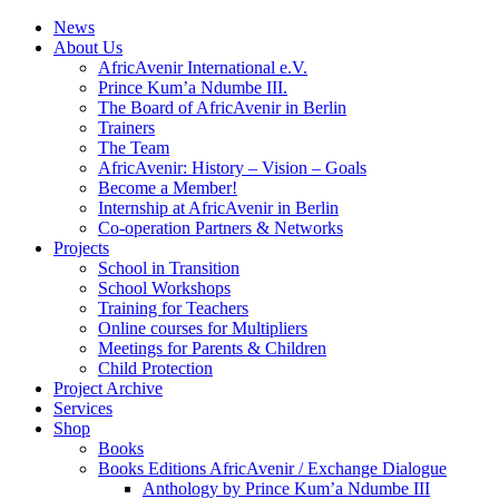
News
About Us
AfricAvenir International e.V.
Prince Kum’a Ndumbe III.
The Board of AfricAvenir in Berlin
Trainers
The Team
AfricAvenir: History – Vision – Goals
Become a Member!
Internship at AfricAvenir in Berlin
Co-operation Partners & Networks
Projects
School in Transition
School Workshops
Training for Teachers
Online courses for Multipliers
Meetings for Parents & Children
Child Protection
Project Archive
Services
Shop
Books
Books Editions AfricAvenir / Exchange Dialogue
Anthology by Prince Kum’a Ndumbe III