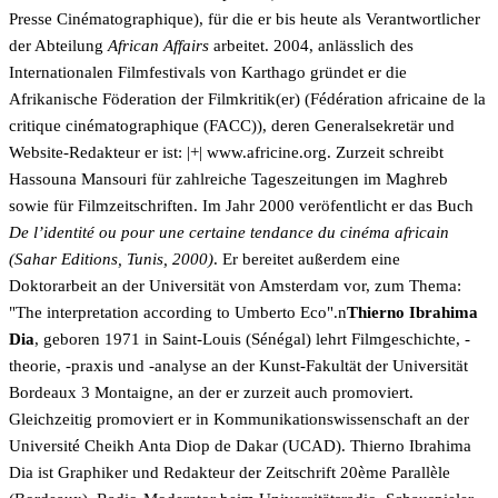
Presse Cinématographique), für die er bis heute als Verantwortlicher
der Abteilung
African Affairs
arbeitet. 2004, anlässlich des
Internationalen Filmfestivals von Karthago gründet er die
Afrikanische Föderation der Filmkritik(er) (Fédération africaine de la
critique cinématographique (FACC)), deren Generalsekretär und
Website-Redakteur er ist:
|+| www.africine.org. Zurzeit schreibt
Hassouna Mansouri für zahlreiche Tageszeitungen im Maghreb
sowie für Filmzeitschriften. Im Jahr 2000 veröfentlicht er das Buch
De l’identité ou pour une certaine tendance du cinéma africain
(Sahar Editions, Tunis, 2000)
. Er bereitet außerdem eine
Doktorarbeit an der Universität von Amsterdam vor, zum Thema:
"The interpretation according to Umberto Eco".n
Thierno Ibrahima
Dia
, geboren 1971 in Saint-Louis (Sénégal) lehrt Filmgeschichte, -
theorie, -praxis und -analyse an der Kunst-Fakultät der Universität
Bordeaux 3 Montaigne, an der er zurzeit auch promoviert.
Gleichzeitig promoviert er in Kommunikationswissenschaft an der
Université Cheikh Anta Diop de Dakar (UCAD). Thierno Ibrahima
Dia ist Graphiker und Redakteur der Zeitschrift 20ème Parallèle