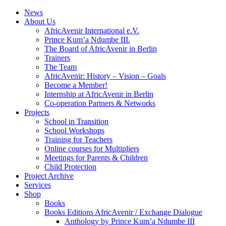
News
About Us
AfricAvenir International e.V.
Prince Kum’a Ndumbe III.
The Board of AfricAvenir in Berlin
Trainers
The Team
AfricAvenir: History – Vision – Goals
Become a Member!
Internship at AfricAvenir in Berlin
Co-operation Partners & Networks
Projects
School in Transition
School Workshops
Training for Teachers
Online courses for Multipliers
Meetings for Parents & Children
Child Protection
Project Archive
Services
Shop
Books
Books Editions AfricAvenir / Exchange Dialogue
Anthology by Prince Kum’a Ndumbe III