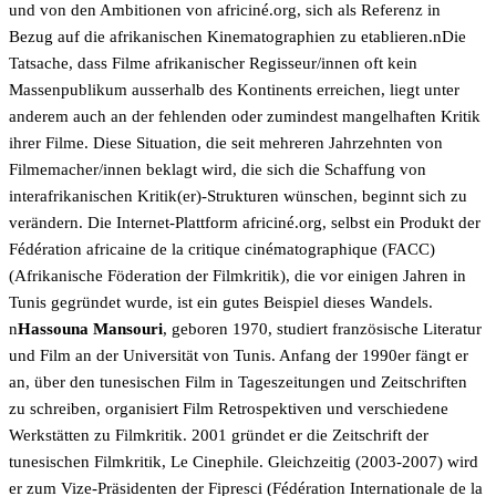
und von den Ambitionen von africiné.org, sich als Referenz in
Bezug auf die afrikanischen Kinematographien zu etablieren.nDie
Tatsache, dass Filme afrikanischer Regisseur/innen oft kein
Massenpublikum ausserhalb des Kontinents erreichen, liegt unter
anderem auch an der fehlenden oder zumindest mangelhaften Kritik
ihrer Filme. Diese Situation, die seit mehreren Jahrzehnten von
Filmemacher/innen beklagt wird, die sich die Schaffung von
interafrikanischen Kritik(er)-Strukturen wünschen, beginnt sich zu
verändern. Die Internet-Plattform africiné.org, selbst ein Produkt der
Fédération africaine de la critique cinématographique (FACC)
(Afrikanische Föderation der Filmkritik), die vor einigen Jahren in
Tunis gegründet wurde, ist ein gutes Beispiel dieses Wandels.
n
Hassouna Mansouri
, geboren 1970, studiert französische Literatur
und Film an der Universität von Tunis. Anfang der 1990er fängt er
an, über den tunesischen Film in Tageszeitungen und Zeitschriften
zu schreiben, organisiert Film Retrospektiven und verschiedene
Werkstätten zu Filmkritik. 2001 gründet er die Zeitschrift der
tunesischen Filmkritik, Le Cinephile. Gleichzeitig (2003-2007) wird
er zum Vize-Präsidenten der Fipresci (Fédération Internationale de la