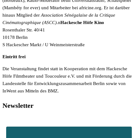
(Bordeaux), Radio-Moderator beim Universitätsradio, Schauspieler
(Mambéty for ever) und Mitarbeiter bei africine.org. Er ist darüber
hinaus Mitglied der
Association Sénégalaise de la Critique
Cinématographique (ASCC)
.n
Hackesche Höfe Kino
Rosenthaler Str. 40/41
10178 Berlin
S Hackescher Markt / U Weinmeisterstraße
Eintritt
frei
Die Veranstaltung findet statt in Kooperation mit dem Hackesche
Höfe Filmtheater und Toucouleur e.V. und mit Förderung durch die
Landesstelle für Entwicklungszusammenarbeit Berlin sowie von
InWent aus Mitteln des BMZ.
Newsletter