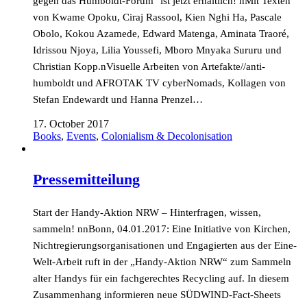
gegen das Humboldt-Forum" ist jetzt erhältlich! nMit Texten
von Kwame Opoku, Ciraj Rassool, Kien Nghi Ha, Pascale
Obolo, Kokou Azamede, Edward Matenga, Aminata Traoré,
Idrissou Njoya, Lilia Youssefi, Mboro Mnyaka Sururu und
Christian Kopp.nVisuelle Arbeiten von Artefakte//anti-
humboldt und AFROTAK TV cyberNomads, Kollagen von
Stefan Endewardt und Hanna Prenzel…
17. October 2017
Books
,
Events
,
Colonialism & Decolonisation
Pressemitteilung
Start der Handy-Aktion NRW – Hinterfragen, wissen,
sammeln! nnBonn, 04.01.2017: Eine Initiative von Kirchen,
Nichtregierungsorganisationen und Engagierten aus der Eine-
Welt-Arbeit ruft in der „Handy-Aktion NRW“ zum Sammeln
alter Handys für ein fachgerechtes Recycling auf. In diesem
Zusammenhang informieren neue SÜDWIND-Fact-Sheets