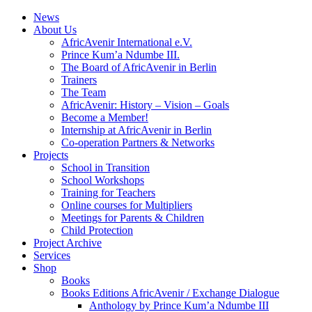
News
About Us
AfricAvenir International e.V.
Prince Kum’a Ndumbe III.
The Board of AfricAvenir in Berlin
Trainers
The Team
AfricAvenir: History – Vision – Goals
Become a Member!
Internship at AfricAvenir in Berlin
Co-operation Partners & Networks
Projects
School in Transition
School Workshops
Training for Teachers
Online courses for Multipliers
Meetings for Parents & Children
Child Protection
Project Archive
Services
Shop
Books
Books Editions AfricAvenir / Exchange Dialogue
Anthology by Prince Kum’a Ndumbe III