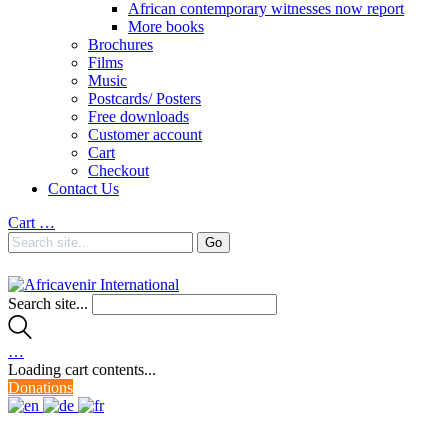
African contemporary witnesses now report
More books
Brochures
Films
Music
Postcards/ Posters
Free downloads
Customer account
Cart
Checkout
Contact Us
Cart
…
Search site...
…
Loading cart contents...
Donations