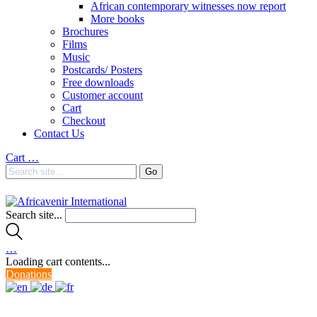
African contemporary witnesses now report
More books
Brochures
Films
Music
Postcards/ Posters
Free downloads
Customer account
Cart
Checkout
Contact Us
Cart
…
Search site...
…
Loading cart contents...
Donations