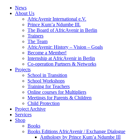
News
About Us
AfricAvenir International e.V.
Prince Kum’a Ndumbe III.
The Board of AfricAvenir in Berlin
Trainers
The Team
AfricAvenir: History – Vision – Goals
Become a Member!
Internship at AfricAvenir in Berlin
Co-operation Partners & Networks
Projects
School in Transition
School Workshops
Training for Teachers
Online courses for Multipliers
Meetings for Parents & Children
Child Protection
Project Archive
Services
Shop
Books
Books Editions AfricAvenir / Exchange Dialogue
Anthology by Prince Kum’a Ndumbe III