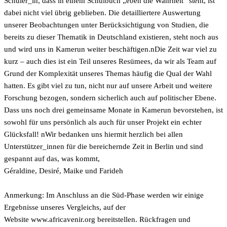
Schüler_in, dass in einem Schulbuch „eben die Wahrheit“ steht, ist
dabei nicht viel übrig geblieben. Die detailliertere Auswertung
unserer Beobachtungen unter Berücksichtigung von Studien, die
bereits zu dieser Thematik in Deutschland existieren, steht noch aus
und wird uns in Kamerun weiter beschäftigen.nDie Zeit war viel zu
kurz – auch dies ist ein Teil unseres Resümees, da wir als Team auf
Grund der Komplexität unseres Themas häufig die Qual der Wahl
hatten. Es gibt viel zu tun, nicht nur auf unsere Arbeit und weitere
Forschung bezogen, sondern sicherlich auch auf politischer Ebene.
Dass uns noch drei gemeinsame Monate in Kamerun bevorstehen, ist
sowohl für uns persönlich als auch für unser Projekt ein echter
Glücksfall! nWir bedanken uns hiermit herzlich bei allen
Unterstützer_innen für die bereichernde Zeit in Berlin und sind
gespannt auf das, was kommt,
Géraldine, Desiré, Maike und Farideh
Anmerkung: Im Anschluss an die Süd-Phase werden wir einige
Ergebnisse unseres Vergleichs, auf der
Website
www.africavenir.org bereitstellen. Rückfragen und