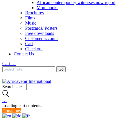
African contemporary witnesses now report
More books
Brochures
Films
Music
Postcards/ Posters
Free downloads
Customer account
Cart
Checkout
Contact Us
Cart
…
Search site...
…
Loading cart contents...
Donations