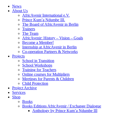
News
About Us
AfricAvenir International e.V.
Prince Kum’a Ndumbe III.
The Board of AfricAvenir in Berlin
Trainers
The Team
AfricAvenir: History – Vision – Goals
Become a Member!
Internship at AfricAvenir in Berlin
Co-operation Partners & Networks
Projects
School in Transition
School Workshops
Training for Teachers
Online courses for Multipliers
Meetings for Parents & Children
Child Protection
Project Archive
Services
Shop
Books
Books Editions AfricAvenir / Exchange Dialogue
Anthology by Prince Kum’a Ndumbe III