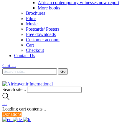
African contemporary witnesses now report
More books
Brochures
Films
Music
Postcards/ Posters
Free downloads
Customer account
Cart
Checkout
Contact Us
Cart
…
Search site...
…
Loading cart contents...
Donations