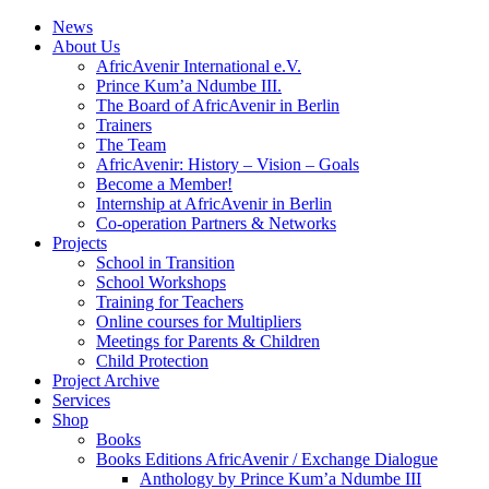
News
About Us
AfricAvenir International e.V.
Prince Kum’a Ndumbe III.
The Board of AfricAvenir in Berlin
Trainers
The Team
AfricAvenir: History – Vision – Goals
Become a Member!
Internship at AfricAvenir in Berlin
Co-operation Partners & Networks
Projects
School in Transition
School Workshops
Training for Teachers
Online courses for Multipliers
Meetings for Parents & Children
Child Protection
Project Archive
Services
Shop
Books
Books Editions AfricAvenir / Exchange Dialogue
Anthology by Prince Kum’a Ndumbe III