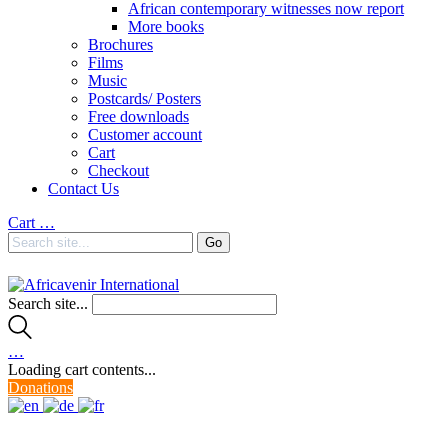
African contemporary witnesses now report
More books
Brochures
Films
Music
Postcards/ Posters
Free downloads
Customer account
Cart
Checkout
Contact Us
Cart
…
Search site...
…
Loading cart contents...
Donations