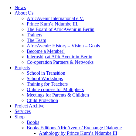
News
About Us
AfricAvenir International e.V.
Prince Kum’a Ndumbe III.
The Board of AfricAvenir in Berlin
Trainers
The Team
AfricAvenir: History – Vision – Goals
Become a Member!
Internship at AfricAvenir in Berlin
Co-operation Partners & Networks
Projects
School in Transition
School Workshops
Training for Teachers
Online courses for Multipliers
Meetings for Parents & Children
Child Protection
Project Archive
Services
Shop
Books
Books Editions AfricAvenir / Exchange Dialogue
Anthology by Prince Kum’a Ndumbe III