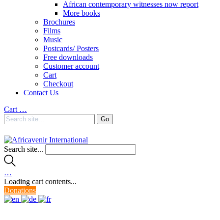
African contemporary witnesses now report
More books
Brochures
Films
Music
Postcards/ Posters
Free downloads
Customer account
Cart
Checkout
Contact Us
Cart
…
Search site...
…
Loading cart contents...
Donations