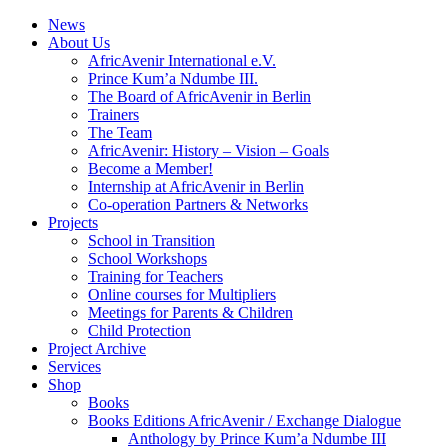
News
About Us
AfricAvenir International e.V.
Prince Kum’a Ndumbe III.
The Board of AfricAvenir in Berlin
Trainers
The Team
AfricAvenir: History – Vision – Goals
Become a Member!
Internship at AfricAvenir in Berlin
Co-operation Partners & Networks
Projects
School in Transition
School Workshops
Training for Teachers
Online courses for Multipliers
Meetings for Parents & Children
Child Protection
Project Archive
Services
Shop
Books
Books Editions AfricAvenir / Exchange Dialogue
Anthology by Prince Kum’a Ndumbe III