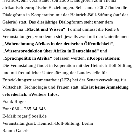
n AfricAvenir veranstaltet seit 2000 Dialogforen zum Thema
afrikanisch-europäische Beziehungen. Seit Januar 2007 finden die
Dialogforen in Kooperation mit der Heinrich-Böll-Stiftung (auf der
Galerie) statt. Das diesjährige Dialogforum steht unter dem
Oberthema
„Macht und Wissen“
. Formal umfasst die Reihe 6
Veranstaltungen, von denen sich jeweils zwei mit den Unterthemen
„Wahrnehmung Afrikas in der deutschen Öffentlichkeit“
,
„Wissensproduktion über Afrika in Deutschland“
und
„Sprachpolitik in Afrika“
befassen werden. n
Kooperationen:
Die Veranstaltung findet in Koperation mit der Heinrich-Böll-Stiftung
und mit freundlicher Unterstützung der Landesstelle für
Entwicklungszusammenarbeit (LEZ) bei der Senatsverwaltung für
Wirtschaft, Technologie und Frauen statt. n
Es ist keine Anmeldung
erforderlich.
n
Weitere Infos:
Frank Roger
Fon: 030 – 285 34 343
E-Mail:
ed.lleob@regor
Veranstaltungsort: Heinrich-Böll-Stiftung, Berlin
Raum: Galerie