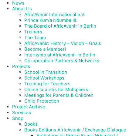
News
About Us
AfricAvenir International e.V.
Prince Kum’a Ndumbe III.
The Board of AfricAvenir in Berlin
Trainers
The Team
AfricAvenir: History – Vision – Goals
Become a Member!
Internship at AfricAvenir in Berlin
Co-operation Partners & Networks
Projects
School in Transition
School Workshops
Training for Teachers
Online courses for Multipliers
Meetings for Parents & Children
Child Protection
Project Archive
Services
Shop
Books
Books Editions AfricAvenir / Exchange Dialogue
Anthology by Prince Kum’a Ndumbe III