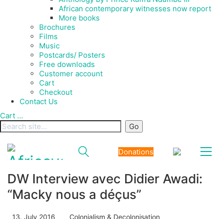
African contemporary witnesses now report
More books
Brochures
Films
Music
Postcards/ Posters
Free downloads
Customer account
Cart
Checkout
Contact Us
Cart
…
Donations
DW Interview avec Didier Awadi:
“Macky nous a déçus”
13. July 2016
Colonialism & Decolonisation