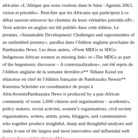
africaine «L’Afrique que nous voulons dans le futur : Agenda 2063,
vision et priorités». Peut-être que les Africains qui participent à ce
débat sauront retrouver les chemins de leurs véritables priorités.nPs :
Trois articles en anglais ont été publiés dans cette édition. Le
premier, «
Sustainable Development: Challenges and opportunities of
an unfinished journey», paraîtra dans l’édition anglaise prochaine de
Pambazuka News. Les deux autres, «
From MDGs to SDGs:
Indigenous African women as missing link» et «
The MDGs as part
of the hegemonic discourse – A contextualization», ont été repris de
l’édition anglaise de la semaine dernière.n** Tidiane Kassé est
rédacteur en chef de l’édition française de Pambazuka Newsn**
Karenina Schröder est coordinatrice de projet à
AfricAvenirn
Pambazuka News is produced by a pan-African
community of some 2,600 citizens and organisations – academics,
policy makers, social activists, women’s organisations, civil society
organisations, writers, artists, poets, bloggers, and commentators
who together produce insightful, sharp and thoughtful analyses and
make it one of the largest and most innovative and influential web