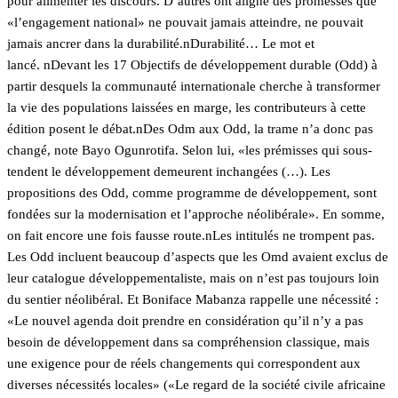
pour alimenter les discours. D’autres ont aligné des promesses que
«l’engagement national» ne pouvait jamais atteindre, ne pouvait
jamais ancrer dans la durabilité.nDurabilité… Le mot et
lancé. nDevant les 17 Objectifs de développement durable (Odd) à
partir desquels la communauté internationale cherche à transformer
la vie des populations laissées en marge, les contributeurs à cette
édition posent le débat.nDes Odm aux Odd, la trame n’a donc pas
changé, note
Bayo Ogunrotifa. Selon lui, «les prémisses qui sous-
tendent le développement demeurent inchangées (…). Les
propositions des Odd, comme programme de développement, sont
fondées sur la modernisation et l’approche néolibérale». En somme,
on fait encore une fois fausse route.nLes intitulés ne trompent pas.
Les Odd incluent beaucoup d’aspects que les Omd avaient exclus de
leur catalogue développementaliste, mais on n’est pas toujours loin
du sentier néolibéral. Et
Boniface Mabanza rappelle une nécessité :
«Le nouvel agenda doit prendre en considération qu’il n’y a pas
besoin de développement dans sa compréhension classique, mais
une exigence pour de réels changements qui correspondent aux
diverses nécessités locales» («Le regard de la société civile africaine