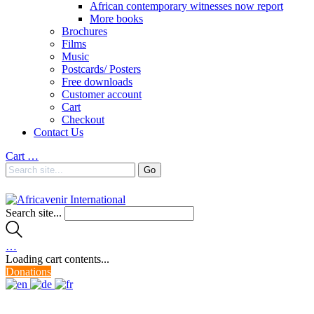
African contemporary witnesses now report
More books
Brochures
Films
Music
Postcards/ Posters
Free downloads
Customer account
Cart
Checkout
Contact Us
Cart
…
Search site...
…
Loading cart contents...
Donations