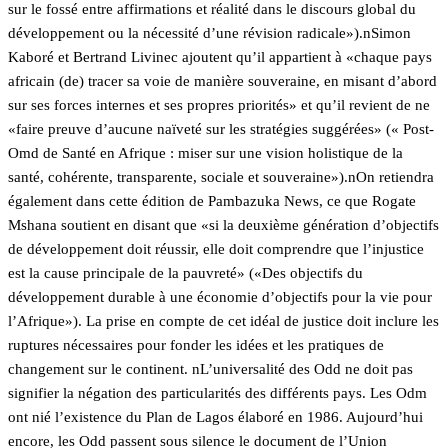
sur le fossé entre affirmations et réalité dans le discours global du
développement ou la nécessité d’une révision radicale»).n
Simon
Kaboré et Bertrand Livinec ajoutent qu’il appartient à «chaque pays
africain (de) tracer sa voie de manière souveraine, en misant d’abord
sur ses forces internes et ses propres priorités» et qu’il revient de ne
«faire preuve d’aucune naïveté sur les stratégies suggérées» (« Post-
Omd de Santé en Afrique : miser sur une vision holistique de la
santé, cohérente, transparente, sociale et souveraine»).nOn retiendra
également dans cette édition de Pambazuka News, ce que
Rogate
Mshana soutient en disant que «si la deuxième génération d’objectifs
de développement doit réussir, elle doit comprendre que l’injustice
est la cause principale de la pauvreté» («Des objectifs du
développement durable à une économie d’objectifs pour la vie pour
l’Afrique»). La prise en compte de cet idéal de justice doit inclure les
ruptures nécessaires pour fonder les idées et les pratiques de
changement sur le continent. nL’universalité des Odd ne doit pas
signifier la négation des particularités des différents pays. Les Odm
ont nié l’existence du Plan de Lagos élaboré en 1986. Aujourd’hui
encore, les Odd passent sous silence le document de l’Union