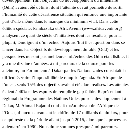
développement. Huit Objectifs de développement du millénaire
(Odm) avaient été définis, dont l’atteinte devait permettre de sortir
l’humanité de cette désastreuse situation qui enfonce une importante
part d’elle-même dans le manque du minimum vital. Dans cette
édition spéciale, Pambazuka et AfricAvenir (www.africavenir.org)
analysent ce quart de siècle d’initiatives dont les résultats, pour la
plupart, témoignent d’un échec. Aujourd’hui il est question dans se
lancer dans les Objectifs de développement durable (Odd) et les
perspectives ne sont pas meilleures. nL’échec des Odm était lisible. Il
y a une dizaine d’années, à mi-parcours de la course pour les
atteindre, un Forum tenu à Dakar par les Nations Unies constatait la
difficulté, voire l’impossibilité de remplir l’agenda. En Afrique de
l’ouest, seuls 15% des objectifs avaient été alors réalisés. Les attentes
étaient à 40% et les espoirs de remplir le gap faible. Représentant
régional du Programme des Nations Unies pour le développement à
Dakar, M. Ahmad Rajaoui confiait : «Au niveau de l’Afrique de
l’Ouest, d’aucuns avancent le chiffre de 17 milliards de dollars, pour
ce qui reste de la période allant jusqu’à 2015, alors que le processus
a démarré en 1990. Nous donc sommes presque à mi-parcours.