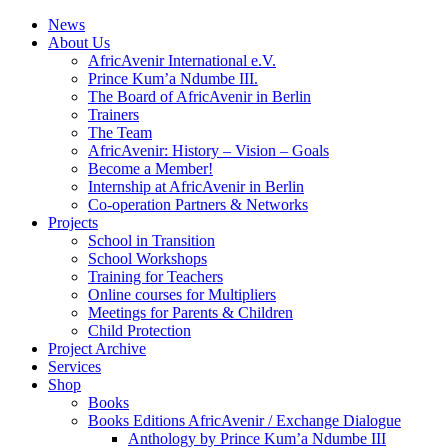
News
About Us
AfricAvenir International e.V.
Prince Kum’a Ndumbe III.
The Board of AfricAvenir in Berlin
Trainers
The Team
AfricAvenir: History – Vision – Goals
Become a Member!
Internship at AfricAvenir in Berlin
Co-operation Partners & Networks
Projects
School in Transition
School Workshops
Training for Teachers
Online courses for Multipliers
Meetings for Parents & Children
Child Protection
Project Archive
Services
Shop
Books
Books Editions AfricAvenir / Exchange Dialogue
Anthology by Prince Kum’a Ndumbe III