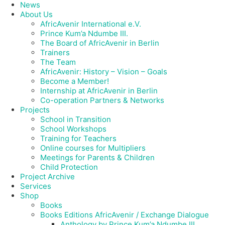
News
About Us
AfricAvenir International e.V.
Prince Kum’a Ndumbe III.
The Board of AfricAvenir in Berlin
Trainers
The Team
AfricAvenir: History – Vision – Goals
Become a Member!
Internship at AfricAvenir in Berlin
Co-operation Partners & Networks
Projects
School in Transition
School Workshops
Training for Teachers
Online courses for Multipliers
Meetings for Parents & Children
Child Protection
Project Archive
Services
Shop
Books
Books Editions AfricAvenir / Exchange Dialogue
Anthology by Prince Kum’a Ndumbe III