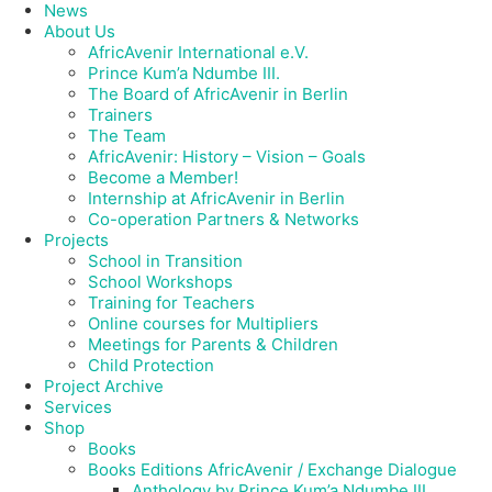
News
About Us
AfricAvenir International e.V.
Prince Kum’a Ndumbe III.
The Board of AfricAvenir in Berlin
Trainers
The Team
AfricAvenir: History – Vision – Goals
Become a Member!
Internship at AfricAvenir in Berlin
Co-operation Partners & Networks
Projects
School in Transition
School Workshops
Training for Teachers
Online courses for Multipliers
Meetings for Parents & Children
Child Protection
Project Archive
Services
Shop
Books
Books Editions AfricAvenir / Exchange Dialogue
Anthology by Prince Kum’a Ndumbe III