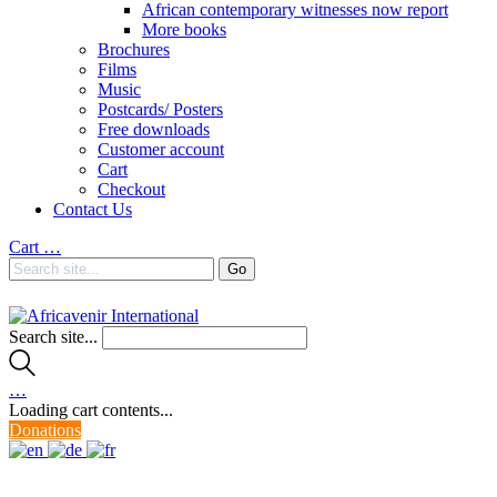
African contemporary witnesses now report
More books
Brochures
Films
Music
Postcards/ Posters
Free downloads
Customer account
Cart
Checkout
Contact Us
Cart
…
Search site...
…
Loading cart contents...
Donations