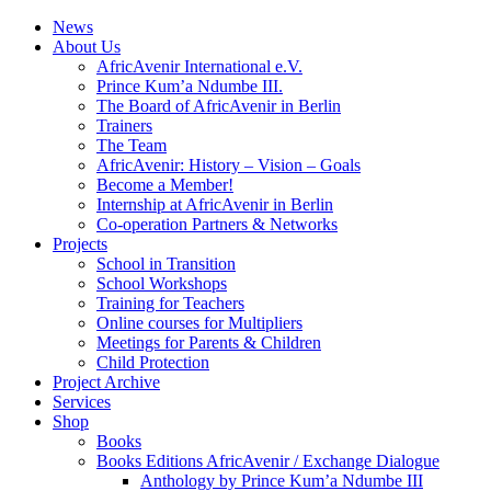
News
About Us
AfricAvenir International e.V.
Prince Kum’a Ndumbe III.
The Board of AfricAvenir in Berlin
Trainers
The Team
AfricAvenir: History – Vision – Goals
Become a Member!
Internship at AfricAvenir in Berlin
Co-operation Partners & Networks
Projects
School in Transition
School Workshops
Training for Teachers
Online courses for Multipliers
Meetings for Parents & Children
Child Protection
Project Archive
Services
Shop
Books
Books Editions AfricAvenir / Exchange Dialogue
Anthology by Prince Kum’a Ndumbe III