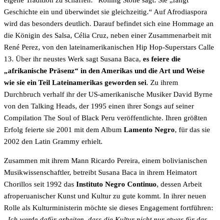
eigene Tradition zu schaffen.“ Rolling Stone sagt: Sie „fängt
Geschichte ein und überwindet sie gleichzeitig.“ Auf Afrodiaspora
wird das besonders deutlich. Darauf befindet sich eine Hommage an
die Königin des Salsa, Célia Cruz, neben einer Zusammenarbeit mit
René Perez, von den lateinamerikanischen Hip Hop-Superstars Calle
13. Über ihr neustes Werk sagt Susana Baca,
es feiere die
„afrikanische Präsenz“ in den Amerikas und die Art und Weise
wie sie ein Teil Lateinamerikas geworden sei
. Zu ihrem
Durchbruch verhalf ihr der US-amerikanische Musiker David Byrne
von den Talking Heads, der 1995 einen ihrer Songs auf seiner
Compilation The Soul of Black Peru veröffentlichte. Ihren größten
Erfolg feierte sie 2001 mit dem Album
Lamento Negro
, für das sie
2002 den Latin Grammy erhielt.
Zusammen mit ihrem Mann Ricardo Pereira, einem bolivianischen
Musikwissenschaftler, betreibt Susana Baca in ihrem Heimatort
Chorillos seit 1992 das
Instituto Negro Continuo
, dessen Arbeit
afroperuanischer Kunst und Kultur zu gute kommt. In ihrer neuen
Rolle als Kulturministerin möchte sie dieses Engagement fortführen:
„Ich werde dafür arbeiten, dass die Kultur nicht nur etwas für das