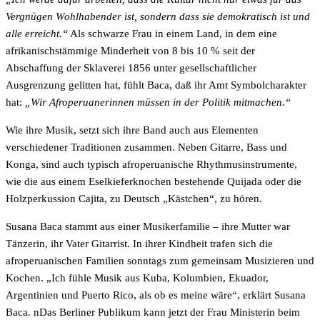
Vergnügen Wohlhabender ist, sondern dass sie demokratisch ist und
alle erreicht.“
Als schwarze Frau in einem Land, in dem eine
afrikanischstämmige Minderheit von 8 bis 10 % seit der
Abschaffung der Sklaverei 1856 unter gesellschaftlicher
Ausgrenzung gelitten hat, fühlt Baca, daß ihr Amt Symbolcharakter
hat:
„Wir Afroperuanerinnen müssen in der Politik mitmachen.“
Wie ihre Musik, setzt sich ihre Band auch aus Elementen
verschiedener Traditionen zusammen. Neben Gitarre, Bass und
Konga, sind auch typisch afroperuanische Rhythmusinstrumente,
wie die aus einem Eselkieferknochen bestehende Quijada oder die
Holzperkussion Cajita, zu Deutsch „Kästchen“, zu hören.
Susana Baca stammt aus einer Musikerfamilie – ihre Mutter war
Tänzerin, ihr Vater Gitarrist. In ihrer Kindheit trafen sich die
afroperuanischen Familien sonntags zum gemeinsam Musizieren und
Kochen. „Ich fühle Musik aus Kuba, Kolumbien, Ekuador,
Argentinien und Puerto Rico, als ob es meine wäre“, erklärt Susana
Baca. nDas Berliner Publikum kann jetzt der Frau Ministerin beim