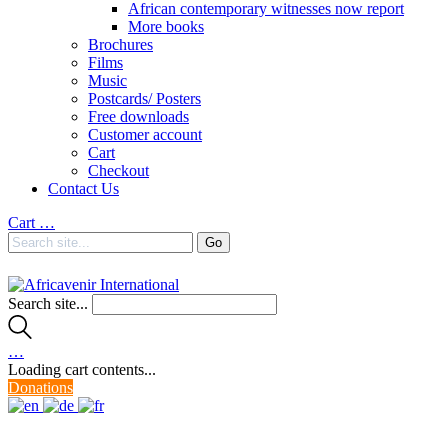
African contemporary witnesses now report
More books
Brochures
Films
Music
Postcards/ Posters
Free downloads
Customer account
Cart
Checkout
Contact Us
Cart
…
Search site...
…
Loading cart contents...
Donations