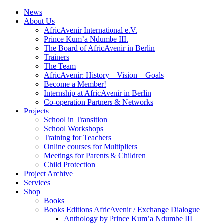
News
About Us
AfricAvenir International e.V.
Prince Kum’a Ndumbe III.
The Board of AfricAvenir in Berlin
Trainers
The Team
AfricAvenir: History – Vision – Goals
Become a Member!
Internship at AfricAvenir in Berlin
Co-operation Partners & Networks
Projects
School in Transition
School Workshops
Training for Teachers
Online courses for Multipliers
Meetings for Parents & Children
Child Protection
Project Archive
Services
Shop
Books
Books Editions AfricAvenir / Exchange Dialogue
Anthology by Prince Kum’a Ndumbe III