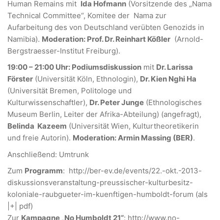
Human Remains mit
Ida Hofmann
(Vorsitzende des „Nama
Technical Committee“, Komitee der Nama zur
Aufarbeitung des von Deutschland verübten Genozids in
Namibia).
Moderation: Prof. Dr. Reinhart Kößler
(Arnold-
Bergstraesser-Institut Freiburg).
19:00 – 21:00 Uhr: Podiumsdiskussion
mit
Dr. Larissa
Förster
(Universität Köln, Ethnologin),
Dr. Kien Nghi Ha
(Universität Bremen, Politologe und
Kulturwissenschaftler),
Dr. Peter Junge
(Ethnologisches
Museum Berlin, Leiter der Afrika-Abteilung) (angefragt),
Belinda Kazeem
(Universität Wien, Kulturtheoretikerin
und freie Autorin).
Moderation: Armin Massing (BER)
.
Anschließend: Umtrunk
Zum
Programm
:
http://ber-ev.de/events/22.-okt.-2013-
diskussionsveranstaltung-preussischer-kulturbesitz-
koloniale-raubgueter-im-kuenftigen-humboldt-forum (als
|+| pdf)
Zur
Kampagne „No Humboldt 21“
:
http://www.no-