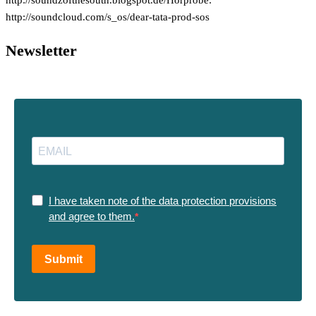
http://soundzofthesouth.blogspot.de/Hörprobe:
http://soundcloud.com/s_os/dear-tata-prod-sos
Newsletter
I have taken note of the data protection provisions
and agree to them.
Submit