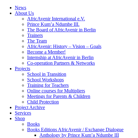
News
About Us
AfricAvenir International e.V.
Prince Kum’a Ndumbe III.
The Board of AfricAvenir in Berlin
Trainers
The Team
AfricAvenir: History – Vision – Goals
Become a Member!
Internship at AfricAvenir in Berlin
Co-operation Partners & Networks
Projects
School in Transition
School Workshops
Training for Teachers
Online courses for Multipliers
Meetings for Parents & Children
Child Protection
Project Archive
Services
Shop
Books
Books Editions AfricAvenir / Exchange Dialogue
Anthology by Prince Kum’a Ndumbe III