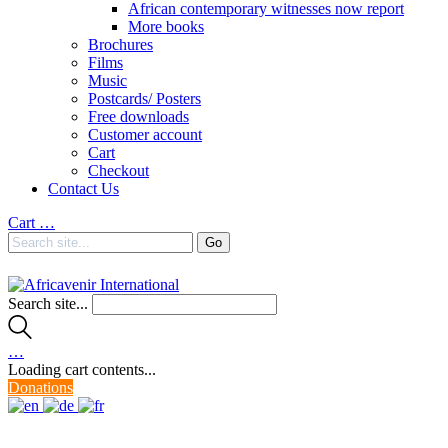
African contemporary witnesses now report
More books
Brochures
Films
Music
Postcards/ Posters
Free downloads
Customer account
Cart
Checkout
Contact Us
Cart
…
Search site...
…
Loading cart contents...
Donations