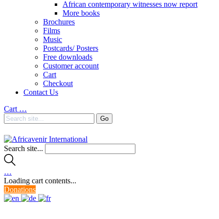
African contemporary witnesses now report
More books
Brochures
Films
Music
Postcards/ Posters
Free downloads
Customer account
Cart
Checkout
Contact Us
Cart
…
Search site...
…
Loading cart contents...
Donations