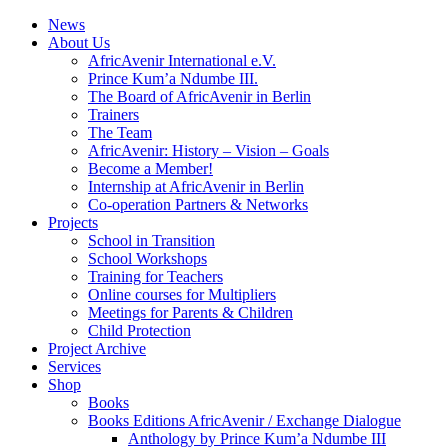
News
About Us
AfricAvenir International e.V.
Prince Kum’a Ndumbe III.
The Board of AfricAvenir in Berlin
Trainers
The Team
AfricAvenir: History – Vision – Goals
Become a Member!
Internship at AfricAvenir in Berlin
Co-operation Partners & Networks
Projects
School in Transition
School Workshops
Training for Teachers
Online courses for Multipliers
Meetings for Parents & Children
Child Protection
Project Archive
Services
Shop
Books
Books Editions AfricAvenir / Exchange Dialogue
Anthology by Prince Kum’a Ndumbe III