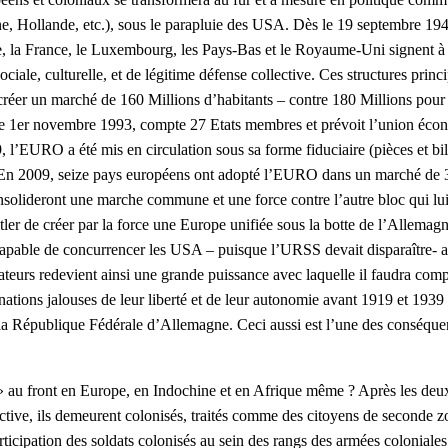
, Hollande, etc.), sous le parapluie des USA. Dès le 19 septembre 194
e, la France, le Luxembourg, les Pays-Bas et le Royaume-Uni signent à B
ale, culturelle, et de légitime défense collective. Ces structures princ
éer un marché de 160 Millions d’habitants – contre 180 Millions pou
eur le 1er novembre 1993, compte 27 Etats membres et prévoit l’union é
l’EURO a été mis en circulation sous sa forme fiduciaire (pièces et bil
. nEn 2009, seize pays européens ont adopté l’EURO dans un marché d
consolideront une marche commune et une force contre l’autre bloc qui 
er de créer par la force une Europe unifiée sous la botte de l’Allemagne 
apable de concurrencer les USA – puisque l’URSS devait disparaître- a b
urs redevient ainsi une grande puissance avec laquelle il faudra compt
 nations jalouses de leur liberté et de leur autonomie avant 1919 et 1939 
e la République Fédérale d’Allemagne. Ceci aussi est l’une des conséqu
ais » au front en Europe, en Indochine et en Afrique même ? Après les deu
tive, ils demeurent colonisés, traités comme des citoyens de seconde zone
articipation des soldats colonisés au sein des rangs des armées colonial