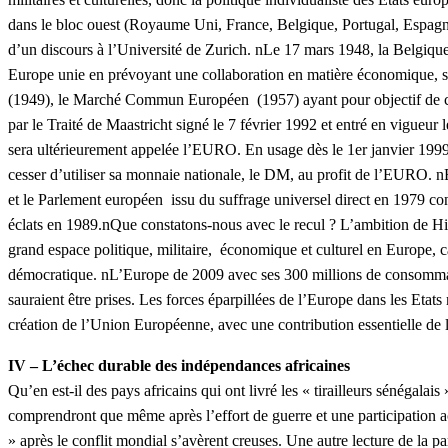
dans le bloc ouest (Royaume Uni, France, Belgique, Portugal, Espagne
d’un discours à l’Université de Zurich. nLe 17 mars 1948, la Belgiqu
Europe unie en prévoyant une collaboration en matière économique, soci
(1949), le Marché Commun Européen (1957) ayant pour objectif de cr
par le Traité de Maastricht signé le 7 février 1992 et entré en vigu
sera ultérieurement appelée l’EURO. En usage dès le 1er janvier 1999, 
cesser d’utiliser sa monnaie nationale, le DM, au profit de l’EURO
et le Parlement européen issu du suffrage universel direct en 1979 
éclats en 1989.nQue constatons-nous avec le recul ? L’ambition de Hitl
grand espace politique, militaire, économique et culturel en Europe, c
démocratique. nL’Europe de 2009 avec ses 300 millions de consommate
sauraient être prises. Les forces éparpillées de l’Europe dans les Etats
création de l’Union Européenne, avec une contribution essentielle d
IV – L’échec durable des indépendances africaines
Qu’en est-il des pays africains qui ont livré les « tirailleurs sénégal
comprendront que même après l’effort de guerre et une participation ac
» après le conflit mondial s’avèrent creuses. Une autre lecture de la p