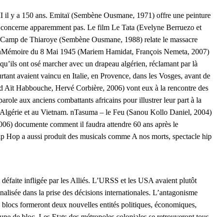
III il y a 150 ans. Emitaï (Sembène Ousmane, 1971) offre une peinture
 les concerne apparemment pas. Le film Le Tata (Evelyne Berruezo et
ne. Camp de Thiaroye (Sembène Ousmane, 1988) relate le massacre
isés. nMémoire du 8 Mai 1945 (Mariem Hamidat, François Nemeta, 2007)
 qu’ils ont osé marcher avec un drapeau algérien, réclamant par là
tant avaient vaincu en Italie, en Provence, dans les Vosges, avant de
rad Aït Habbouche, Hervé Corbière, 2006) vont eux à la rencontre des
role aux anciens combattants africains pour illustrer leur part à la
en Algérie et au Vietnam. nTasuma – le Feu (Sanou Kollo Daniel, 2004)
006) documente comment il faudra attendre 60 ans après le
p Hop a aussi produit des musicals comme A nos morts, spectacle hip
défaite infligée par les Alliés. L’URSS et les USA avaient plutôt
nalisée dans la prise des décisions internationales. L’antagonisme
 blocs formeront deux nouvelles entités politiques, économiques,
mune de bloc. Les Etats des métropoles coloniales se retrouveront tous