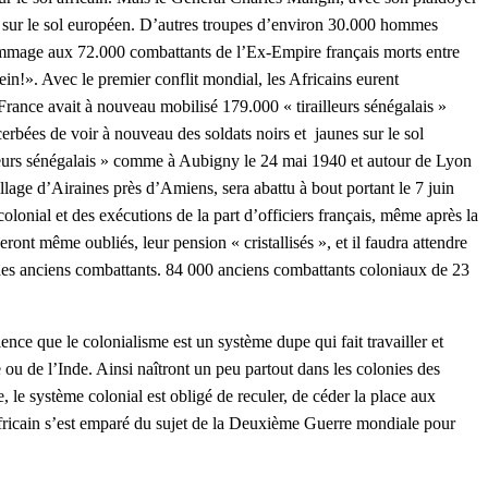
ent sur le sol européen. D’autres troupes d’environ 30.000 hommes
hommage aux 72.000 combattants de l’Ex-Empire français morts entre
n!». Avec le premier conflit mondial, les Africains eurent
France avait à nouveau mobilisé 179.000 « tirailleurs sénégalais »
rbées de voir à nouveau des soldats noirs et jaunes sur le sol
ailleurs sénégalais » comme à Aubigny le 24 mai 1940 et autour de Lyon
lage d’Airaines près d’Amiens, sera abattu à bout portant le 7 juin
colonial et des exécutions de la part d’officiers français, même après la
ont même oubliés, leur pension « cristallisés », et il faudra attendre
 des anciens combattants. 84 000 anciens combattants coloniaux de 23
nce que le colonialisme est un système dupe qui fait travailler et
 ou de l’Inde. Ainsi naîtront un peu partout dans les colonies des
le système colonial est obligé de reculer, de céder la place aux
m africain s’est emparé du sujet de la Deuxième Guerre mondiale pour