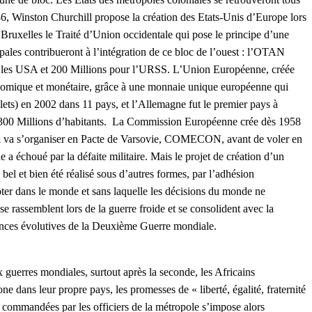
6, Winston Churchill propose la création des Etats-Unis d’Europe lors
ruxelles le Traité d’Union occidentale qui pose le principe d’une
ipales contribueront à l’intégration de ce bloc de l’ouest : l’OTAN
r les USA et 200 Millions pour l’URSS. L’Union Européenne, créée
conomique et monétaire, grâce à une monnaie unique européenne qui
lets) en 2002 dans 11 pays, et l’Allemagne fut le premier pays à
e 300 Millions d’habitants. La Commission Européenne crée dès 1958
lui va s’organiser en Pacte de Varsovie, COMECON, avant de voler en
a échoué par la défaite militaire. Mais le projet de création d’un
el et bien été réalisé sous d’autres formes, par l’adhésion
er dans le monde et sans laquelle les décisions du monde ne
se rassemblent lors de la guerre froide et se consolident avec la
ences évolutives de la Deuxième Guerre mondiale.
x guerres mondiales, surtout après la seconde, les Africains
 dans leur propre pays, les promesses de « liberté, égalité, fraternité
es commandées par les officiers de la métropole s’impose alors