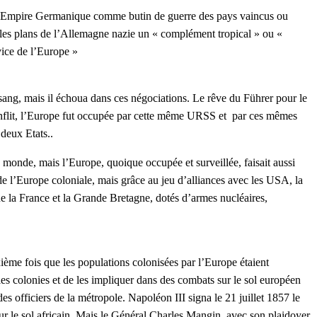
rand Empire Germanique comme butin de guerre des pays vaincus ou
 les plans de l’Allemagne nazie un « complément tropical » ou «
ice de l’Europe »
 sang, mais il échoua dans ces négociations. Le rêve du Führer pour le
conflit, l’Europe fut occupée par cette même URSS et par ces mêmes
deux Etats..
monde, mais l’Europe, quoique occupée et surveillée, faisait aussi
de l’Europe coloniale, mais grâce au jeu d’alliances avec les USA, la
que la France et la Grande Bretagne, dotés d’armes nucléaires,
ème fois que les populations colonisées par l’Europe étaient
les colonies et de les impliquer dans des combats sur le sol européen
 officiers de la métropole. Napoléon III signa le 21 juillet 1857 le
 sur le sol africain. Mais le Général Charles Mangin, avec son plaidoyer