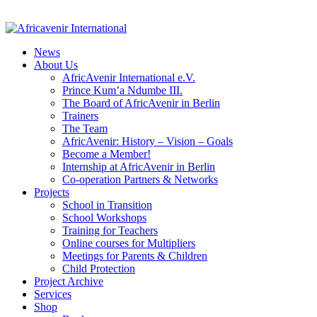
News
About Us
AfricAvenir International e.V.
Prince Kum’a Ndumbe III.
The Board of AfricAvenir in Berlin
Trainers
The Team
AfricAvenir: History – Vision – Goals
Become a Member!
Internship at AfricAvenir in Berlin
Co-operation Partners & Networks
Projects
School in Transition
School Workshops
Training for Teachers
Online courses for Multipliers
Meetings for Parents & Children
Child Protection
Project Archive
Services
Shop