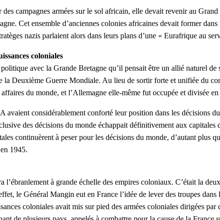
ar des campagnes armées sur le sol africain, elle devait revenir au G
tagne. Cet ensemble d’anciennes colonies africaines devait former dans
èges nazis parlaient alors dans leurs plans d’une « Eurafrique au serv
issances coloniales
politique avec la Grande Bretagne qu’il pensait être un allié naturel de
de la Deuxième Guerre Mondiale. Au lieu de sortir forte et unifiée du 
 affaires du monde, et l’Allemagne elle-même fut occupée et divisée en 
 avaient considérablement conforté leur position dans les décisions du 
xclusive des décisions du monde échappait définitivement aux capitales 
pitales continuèrent à peser pour les décisions du monde, d’autant plus 
 en 1945.
’ébranlement à grande échelle des empires coloniaux. C’était la deuxi
effet, le Général Mangin eut en France l’idée de lever des troupes dans 
es coloniales avait mis sur pied des armées coloniales dirigées par des
venant de plusieurs pays, appelés à combattre pour la cause de la France