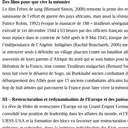
Des films pour que vive la mémoire
Le film Frères de sang (Bernard Simon, 2008) remonte la pente des re
saisissante de l’effort de guerre des pays africains, mais aussi la ré
Patrice Robin, 1992) évoque le massacre de 188 « tirailleurs sénéga
exécuté le 1er décembre 1944 à 03 heures par des officiers français 
nous replace dans le contexte de Sétif après le 8 Mai 1945, lorsque de
l’indépendance de l’Algérie. Indigènes (Rachid Bouchareb, 2006) met e
se retrouver seuls à défendre un village alsacien contre un bataillon
souvenirs de leurs parents d’Afrique du nord qui se sont battus pour la
libération de la France, tout comme Tirailleurs malgaches (Bernard S
nous fait vivre le désarroi de Sogo, un Burkinabé ancien combattant
débarquement des Alliés pour que 15 anciens combattants africains f
hop de huit artistes qui parcourent la France pour faire vivre la mémoi
III – Restructuration et redynamisation de l’Europe et des puissa
Le rêve de Hitler de restructurer l’Europe en un Grand Empire Germani
consolidé leur position de leadership dans les affaires du monde, et l
URSS-USA et la formation des blocs va favoriser une restructuration e
militaires et culturelles, donc la politique individualiste des Etats e