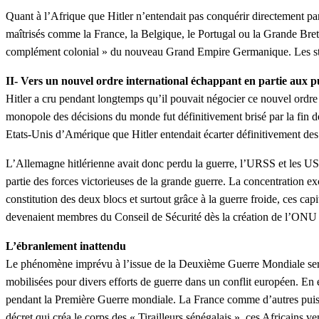
Quant à l’Afrique que Hitler n’entendait pas conquérir directement p
maîtrisés comme la France, la Belgique, le Portugal ou la Grande Bre
complément colonial » du nouveau Grand Empire Germanique. Les strat
II- Vers un nouvel ordre international échappant en partie aux pu
Hitler a cru pendant longtemps qu’il pouvait négocier ce nouvel ordre 
monopole des décisions du monde fut définitivement brisé par la fin 
Etats-Unis d’Amérique que Hitler entendait écarter définitivement des
L’Allemagne hitlérienne avait donc perdu la guerre, l’URSS et les USA
partie des forces victorieuses de la grande guerre. La concentration e
constitution des deux blocs et surtout grâce à la guerre froide, ces ca
devenaient membres du Conseil de Sécurité dès la création de l’ONU
L’ébranlement inattendu
Le phénomène imprévu à l’issue de la Deuxième Guerre Mondiale sera l
mobilisées pour divers efforts de guerre dans un conflit européen. En 
pendant la Première Guerre mondiale. La France comme d’autres puissanc
décret qui créa le corps des « Tirailleurs sénégalais », ces Africains 