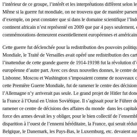
l’intérieur de ce groupe, l’intérêt et les interprétations diffèrent sel
Même si la guerre fut mondiale, on ne trouvera que de manière parsemé
d’exemple, on peut constater que si dans le domaine scientifique l’In
continent africain n’est représenté en 2009 que par 4 pays seulement,
commémorations demeurent essentiellement européennes et américain
Cette guerre fut déclenchée pour la redistribution des pouvoirs polit
Mondiale, le Traité de Versailles avait opéré une redistribution des ca
l’inattendue de cette grande guerre de 1914-19198 fut la révolution d’o
européenne d’autre part. Avec ces deux nouvelles donnes, le centre de
Lisbonne. Moscou et Washington s’imposaient comme de nouveaux centres 
cette Première Guerre Mondiale, fut de ramener le centre des décision
l’Allemagne n’y arriverait pas seule. Le grand projet de Hitler fut d
la France à l’Oural en Union Soviétique. Il s’agissait pour le Führer 
ramener ce centre de décisions des affaires du monde dans les capitale
force des armes devait les y obliger, pour le bien collectif de l’ensem
disparition à l’ouest de l’ennemi héréditaire, la France, qui serait ré
Belgique, le Danemark, les Pays-Bas, le Luxemburg, etc. devaient au