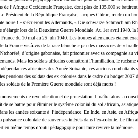
 issus de l’Afrique Occidentale Française, dont plus de 135.000 se battir
 nLe Président de la République Française, Jacques Chirac, rendra un 
te noire ! » s’écrieront les Allemands, « Die schwarze Schmach am Rhei
ue s’élargir lors de la Deuxième Guerre Mondiale. Au 1er avril 1940, la 
 France du 10 mai au 25 juin 1940. Les troupes allemandes étaient exace
on de la France vis-à-vis de la race blanche » par des massacres de « tir
Ntchoréré, d’origine gabonaise, fait prisonnier avec sa compagnie au vil
lemands. Mais les soldats africains connaîtront l’humiliation, le racisme 
indépendances africaines des Année Soixante, ces anciens combattants ser
 des pensions des soldats des ex-colonies dans le cadre du budget 2007
e les soldats de la Première Guerre mondiale sont déjà morts !
uvements de revendication et de protestation. Il naîtra alors la conscie
 de se battre pour éliminer le système colonial du sol africain, asiatique
ans les années soixante à l’indépendance. En Inde, en Asie, en Afrique, 
 la puissance coloniale de sauver ses intérêts dans l’ex-colonie. Le fil
ert en même temps d’outil pédagogique pour faire revivre la mémoire.