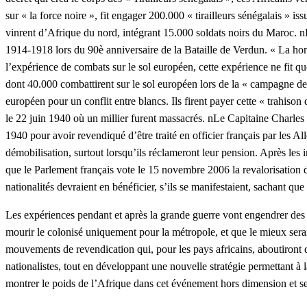
sur « la force noire », fit engager 200.000 « tirailleurs sénégalais »
vinrent d’Afrique du nord, intégrant 15.000 soldats noirs du Maroc.
1914-1918 lors du 90è anniversaire de la Bataille de Verdun. « La hon
l’expérience de combats sur le sol européen, cette expérience ne fit q
dont 40.000 combattirent sur le sol européen lors de la « campagne de
européen pour un conflit entre blancs. Ils firent payer cette « trahis
le 22 juin 1940 où un millier furent massacrés. nLe Capitaine Charles 
1940 pour avoir revendiqué d’être traité en officier français par les Al
démobilisation, surtout lorsqu’ils réclameront leur pension. Après les 
que le Parlement français vote le 15 novembre 2006 la revalorisation
nationalités devraient en bénéficier, s’ils se manifestaient, sachant qu
Les expériences pendant et après la grande guerre vont engendrer des mo
mourir le colonisé uniquement pour la métropole, et que le mieux serait
mouvements de revendication qui, pour les pays africains, aboutiront d
nationalistes, tout en développant une nouvelle stratégie permettant à
montrer le poids de l’Afrique dans cet événement hors dimension et s