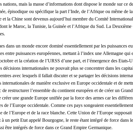
on les nations, mais la masse d’informations dont dispose le monde sur ce 
e, épisodique ou spécifique la part l’Inde, de l’Afrique ou même de la 
de et la Chine sont devenus aujourd’hui membre du Comité International
 dont le Maroc, la Tunisie, la Guinée et l’Afrique du Sud. La Deuxième 
es.
iques dans un monde encore dominé essentiellement par les puissances eu
rtes entre puissances européennes, mettant à l’index une Allemagne qui e
ctobre et la création de l’URSS d’une part, et l’émergence des Etats-Unis
s décisions internationales ne pouvait plus se concentrer dans les capit
avec lesquels il fallait discuter et se partager les décisions internat
s internationales de manière exclusive en Europe occidentale et de mett
onc de restructurer l’ensemble du continent européen et de créer un Gr
de créer une grande Europe unifiée par la force des armes car les différ
s de l’Europe occidentale. Comme ces pays songeaient essentiellement à 
ble de l’Europe et de la race blanche. Cette Union de l’Europe supposait 
duit à un petit Etat appelé Bourgogne, le reste étant intégré de force d
ssi être intégrés de force dans ce Grand Empire Germanique.