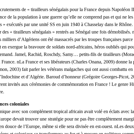
crutements de « tirailleurs sénégalais pour la France depuis Napoléon 
sistance de la population à une guerre qu’elle ne comprend pas et qui ne
lais » exécutés par une unité SS en juin 1940 à Chasselay dans le Rhô
sur des « tirailleurs sénégalais » rentrés au Sénégal une fois démobil
s milliers d’Algériens ont été massacrés par les troupes françaises parce
n exergue la bravoure de soldats nord-africains, héros oubliés qui pour
 allemand. Jamel, Rachid, Roschdy, Samy… petits-fils de tirailleurs (Mo
 France. nLa France et ses libérateurs (Charles Onana, 2009) donne la pa
imon, 2003) fait parler les vétérans malgaches qui ont aussi combattu 
 d’Indochine et d’Algérie. Baroud d’honneur (Grégoire Georges-Picot, 2
urent invités aux cérémonies de commémoration en France ! Le genre Hi
re.
nces coloniales
que avec son complément tropical africain avait volé en éclats avec la 
’Europe devait trouver une stratégie pour ne pas être complètement margi
n douce de l’Europe, même si elle sera divisée en est-ouest. nLes deux
uropéens et coloniaux se transformera au fur et à mesure en politique com