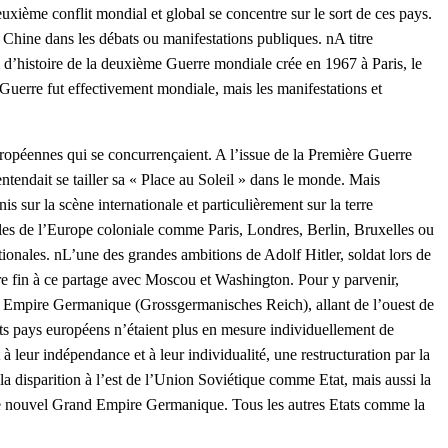
deuxième conflit mondial et global se concentre sur le sort de ces pays.
Chine dans les débats ou manifestations publiques. nA titre
 d’histoire de la deuxième Guerre mondiale crée en 1967 à Paris, le
Guerre fut effectivement mondiale, mais les manifestations et
ropéennes qui se concurrençaient. A l’issue de la Première Guerre
ntendait se tailler sa « Place au Soleil » dans le monde. Mais
 sur la scène internationale et particulièrement sur la terre
ales de l’Europe coloniale comme Paris, Londres, Berlin, Bruxelles ou
ionales. nL’une des grandes ambitions de Adolf Hitler, soldat lors de
re fin à ce partage avec Moscou et Washington. Pour y parvenir,
and Empire Germanique (Grossgermanisches Reich), allant de l’ouest de
ents pays européens n’étaient plus en mesure individuellement de
leur indépendance et à leur individualité, une restructuration par la
la disparition à l’est de l’Union Soviétique comme Etat, mais aussi la
ans le nouvel Grand Empire Germanique. Tous les autres Etats comme la