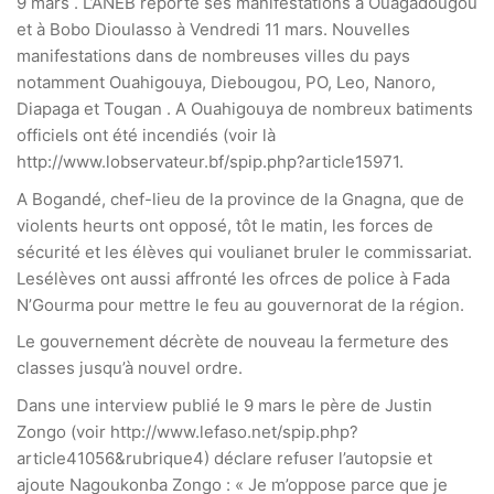
9 mars . L’ANEB reporte ses manifestations à Ouagadougou
et à Bobo Dioulasso à Vendredi 11 mars. Nouvelles
manifestations dans de nombreuses villes du pays
notamment Ouahigouya, Diebougou, PO, Leo, Nanoro,
Diapaga et Tougan . A Ouahigouya de nombreux batiments
officiels ont été incendiés (voir là
http://www.lobservateur.bf/spip.php?article15971.
A Bogandé, chef-lieu de la province de la Gnagna, que de
violents heurts ont opposé, tôt le matin, les forces de
sécurité et les élèves qui voulianet bruler le commissariat.
Lesélèves ont aussi affronté les ofrces de police à Fada
N’Gourma pour mettre le feu au gouvernorat de la région.
Le gouvernement décrète de nouveau la fermeture des
classes jusqu’à nouvel ordre.
Dans une interview publié le 9 mars le père de Justin
Zongo (voir http://www.lefaso.net/spip.php?
article41056&rubrique4) déclare refuser l’autopsie et
ajoute Nagoukonba Zongo : « Je m’oppose parce que je