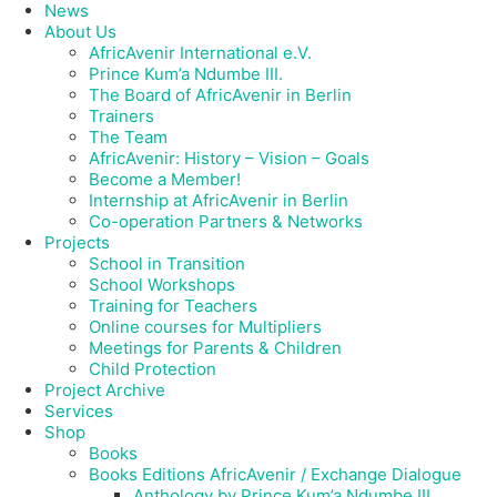
News
About Us
AfricAvenir International e.V.
Prince Kum’a Ndumbe III.
The Board of AfricAvenir in Berlin
Trainers
The Team
AfricAvenir: History – Vision – Goals
Become a Member!
Internship at AfricAvenir in Berlin
Co-operation Partners & Networks
Projects
School in Transition
School Workshops
Training for Teachers
Online courses for Multipliers
Meetings for Parents & Children
Child Protection
Project Archive
Services
Shop
Books
Books Editions AfricAvenir / Exchange Dialogue
Anthology by Prince Kum’a Ndumbe III