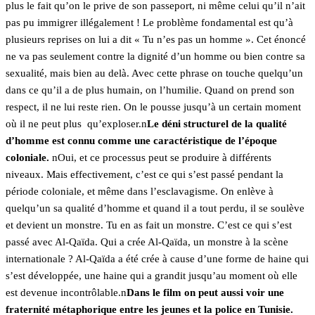
plus le fait qu’on le prive de son passeport, ni même celui qu’il n’ait
pas pu immigrer illégalement ! Le problème fondamental est qu’à
plusieurs reprises on lui a dit « Tu n’es pas un homme ». Cet énoncé
ne va pas seulement contre la dignité d’un homme ou bien contre sa
sexualité, mais bien au delà. Avec cette phrase on touche quelqu’un
dans ce qu’il a de plus humain, on l’humilie. Quand on prend son
respect, il ne lui reste rien. On le pousse jusqu’à un certain moment
où il ne peut plus qu’exploser.n
Le déni structurel de la qualité
d’homme est connu comme une caractéristique de l’époque
coloniale.
nOui, et ce processus peut se produire à différents
niveaux. Mais effectivement, c’est ce qui s’est passé pendant la
période coloniale, et même dans l’esclavagisme. On enlève à
quelqu’un sa qualité d’homme et quand il a tout perdu, il se soulève
et devient un monstre. Tu en as fait un monstre. C’est ce qui s’est
passé avec Al-Qaïda. Qui a crée Al-Qaïda, un monstre à la scène
internationale ? Al-Qaïda a été crée à cause d’une forme de haine qui
s’est développée, une haine qui a grandit jusqu’au moment où elle
est devenue incontrôlable.n
Dans le film on peut aussi voir une
fraternité métaphorique entre les jeunes et la police en Tunisie.