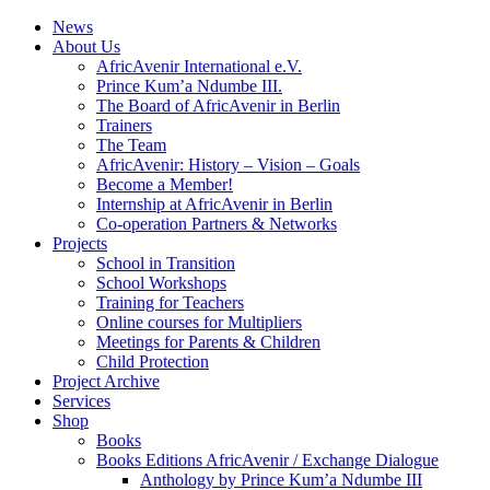
News
About Us
AfricAvenir International e.V.
Prince Kum’a Ndumbe III.
The Board of AfricAvenir in Berlin
Trainers
The Team
AfricAvenir: History – Vision – Goals
Become a Member!
Internship at AfricAvenir in Berlin
Co-operation Partners & Networks
Projects
School in Transition
School Workshops
Training for Teachers
Online courses for Multipliers
Meetings for Parents & Children
Child Protection
Project Archive
Services
Shop
Books
Books Editions AfricAvenir / Exchange Dialogue
Anthology by Prince Kum’a Ndumbe III