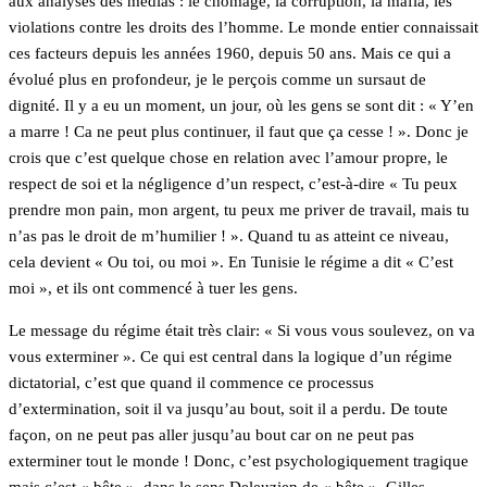
aux analyses des médias : le chômage, la corruption, la mafia, les
violations contre les droits des l’homme. Le monde entier connaissait
ces facteurs depuis les années 1960, depuis 50 ans. Mais ce qui a
évolué plus en profondeur, je le perçois comme un sursaut de
dignité. Il y a eu un moment, un jour, où les gens se sont dit : « Y’en
a marre ! Ca ne peut plus continuer, il faut que ça cesse ! ». Donc je
crois que c’est quelque chose en relation avec l’amour propre, le
respect de soi et la négligence d’un respect, c’est-à-dire « Tu peux
prendre mon pain, mon argent, tu peux me priver de travail, mais tu
n’as pas le droit de m’humilier ! ». Quand tu as atteint ce niveau,
cela devient « Ou toi, ou moi ». En Tunisie le régime a dit « C’est
moi », et ils ont commencé à tuer les gens.
Le message du régime était très clair: « Si vous vous soulevez, on va
vous exterminer ». Ce qui est central dans la logique d’un régime
dictatorial, c’est que quand il commence ce processus
d’extermination, soit il va jusqu’au bout, soit il a perdu. De toute
façon, on ne peut pas aller jusqu’au bout car on ne peut pas
exterminer tout le monde ! Donc, c’est psychologiquement tragique