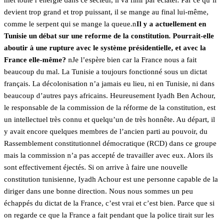
met toute l’énergie dans ce secteur, il va finir par éclater. Par ce qu’il
devient trop grand et trop puissant, il se mange au final lui-même,
comme le serpent qui se mange la queue.n
Il y a actuellement en
Tunisie un débat sur une reforme de la constitution. Pourrait-elle
aboutir à une rupture avec le système présidentielle, et avec la
France elle-même?
nJe l’espère bien car la France nous a fait
beaucoup du mal. La Tunisie a toujours fonctionné sous un dictat
français. La décolonisation n’a jamais eu lieu, ni en Tunisie, ni dans
beaucoup d’autres pays africains. Heureusement Iyadh Ben Achour,
le responsable de la commission de la réforme de la constitution, est
un intellectuel très connu et quelqu’un de très honnête. Au départ, il
y avait encore quelques membres de l’ancien parti au pouvoir, du
Rassemblement constitutionnel démocratique (RCD) dans ce groupe
mais la commission n’a pas accepté de travailler avec eux. Alors ils
sont effectivement éjectés. Si on arrive à faire une nouvelle
constitution tunisienne, Iyadh Achour est une personne capable de la
diriger dans une bonne direction. Nous nous sommes un peu
échappés du dictat de la France, c’est vrai et c’est bien. Parce que si
on regarde ce que la France a fait pendant que la police tirait sur les