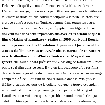
mais c’est « bête », dans le sens Deleuzien de « bête ». Gilles
Deleuze a dit qu’il y a une différence entre la bêtise et l’erreur.
L’erreur se corrige, ou du moins peut être corrigée, mais la bêtise est
tellement absurde qu’elle conduira toujours à la perte. Je crois que
c’est ce qui s’est passé en Tunisie, comme dans toutes les autres
situations, que ce soit au Maroc, en Égypte ou en Algérie. Ils se
trouvent tous dans cette impasse.n
Vous avez dit récemment que le
film « Making of Kamikaze » réalisé en 2006 par Nouri Bouzid
avait déjà annoncé la « Révolution de jasmin ». Quelles sont les
aspects du film que vous trouvez le plus remarquable en rapport
avec la situation aujourd’hui en Tunisie et au Maghreb en
général?
nIl faut d’abord préciser que « Making of Kamikaze » n’est
pas le seul film dans ce sens. Il y a en fait beaucoup d’autres films,
de courts métrages et de documentaires. On trouve aussi un message
comparable à celui du film de Nouri Bouzid dans la musique, le
théâtre et autres secteurs de la culture. Ce que je trouve cependant
important est qu’avec le personnage principal de « Making of
Kamikaze » on voit bien que son problème fondamental n’est pas
celui du chômage ou celui de la reconnaissance professionnelle, non