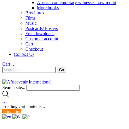
African contemporary witnesses now report
More books
Brochures
Films
Music
Postcards/ Posters
Free downloads
Customer account
Cart
Checkout
Contact Us
Cart
…
Search site...
…
Loading cart contents...
Donations